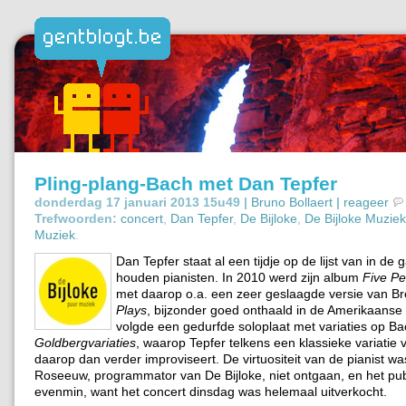
Pling-plang-Bach met Dan Tepfer
donderdag 17 januari 2013 15u49 |
Bruno Bollaert
|
reageer
Trefwoorden:
concert
,
Dan Tepfer
,
De Bijloke
,
De Bijloke Muzie
Muziek
.
Dan Tepfer staat al een tijdje op de lijst van in de 
houden pianisten. In 2010 werd zijn album
Five P
met daarop o.a. een zeer geslaagde versie van Br
Plays
, bijzonder goed onthaald in de Amerikaanse 
volgde een gedurfde soloplaat met variaties op B
Goldbergvariaties
, waarop Tepfer telkens een klassieke variatie 
daarop dan verder improviseert. De virtuositeit van de pianist was
Roseeuw, programmator van De Bijloke, niet ontgaan, en het pub
evenmin, want het concert dinsdag was helemaal uitverkocht.