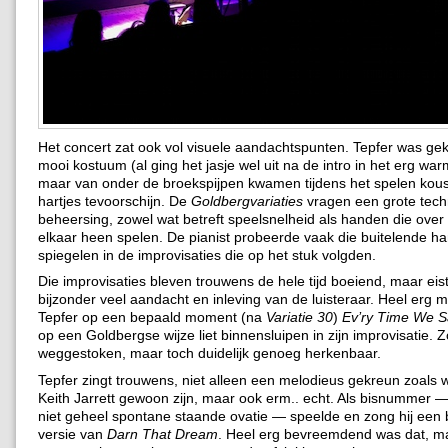
Het concert zat ook vol visuele aandachtspunten. Tepfer was gek
mooi kostuum (al ging het jasje wel uit na de intro in het erg wa
maar van onder de broekspijpen kwamen tijdens het spelen kou
hartjes tevoorschijn. De
Goldbergvariaties
vragen een grote tech
beheersing, zowel wat betreft speelsnelheid als handen die over
elkaar heen spelen. De pianist probeerde vaak die buitelende ha
spiegelen in de improvisaties die op het stuk volgden.
Die improvisaties bleven trouwens de hele tijd boeiend, maar eis
bijzonder veel aandacht en inleving van de luisteraar. Heel erg 
Tepfer op een bepaald moment (na
Variatie 30
)
Ev’ry Time We 
op een Goldbergse wijze liet binnensluipen in zijn improvisatie. 
weggestoken, maar toch duidelijk genoeg herkenbaar.
Tepfer zingt trouwens, niet alleen een melodieus gekreun zoals 
Keith Jarrett gewoon zijn, maar ook erm.. echt. Als bisnummer 
niet geheel spontane staande ovatie — speelde en zong hij een b
versie van
Darn That Dream
. Heel erg bevreemdend was dat, m