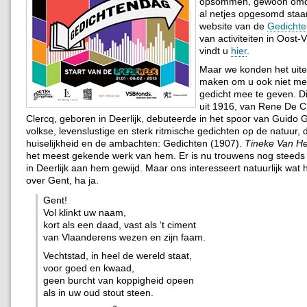
opsommen, gewoon omdat
al netjes opgesomd staa
website van de
Gedicht
van activiteiten in Oost
vindt u
hier
.
Maar we konden het uite
maken om u ook niet me
gedicht mee te geven. Dit
uit 1916, van Rene De C
Clercq, geboren in Deerlijk, debuteerde in het spoor van Guido 
volkse, levenslustige en sterk ritmische gedichten op de natuur, 
huiselijkheid en de ambachten: Gedichten (1907).
Tineke Van He
het meest gekende werk van hem. Er is nu trouwens nog stee
in Deerlijk aan hem gewijd. Maar ons interesseert natuurlijk wat h
over Gent, ha ja.
Gent!
Vol klinkt uw naam,
kort als een daad, vast als ‘t ciment
van Vlaanderens wezen en zijn faam.
Vechtstad, in heel de wereld staat,
voor goed en kwaad,
geen burcht van koppigheid opeen
als in uw oud stout steen.