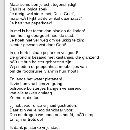
Maar soms ben je echt tegenstrijdig!
Dan is je logica zoek.
Je dreigt wel stoer met ‘Dulle Griet’;
maar wÃ t kijkt uit de winkel daarnaast?
Je hart van peperkoek!
In mei is het feest: dan bloeien de linden!
hun honing doorgeurt heel de stad.
Je hoeft niet ver weg om gelukkig te zijn:
slenter gewoon wat door Gent!
In de herfst staan je parken vol goud!
De grond is bezaaid met kastanjes, die glanzend
nÃ¨t uit hun bolster gebarsten zijn.
Wij sneden er poppenhuis-meubeltjes van
om de roodbruine ‘vlam’ in hun ‘hout’!
En langs het water platanen!
Ik zie hun vruchtjes zo graag:
bolronde bolstertjes hangen versierend
van alle takken omlaag.
Zo mooi, die tooi!
Jij hebt voor onze vrijheid gestreden.
Daar zijn we je nog dankbaar voor.
Dus nu dragen we hoog ons hoofd, mÃ¨t strop.
En zijn er trots op!
Ik dank je, sterke vrije stad.