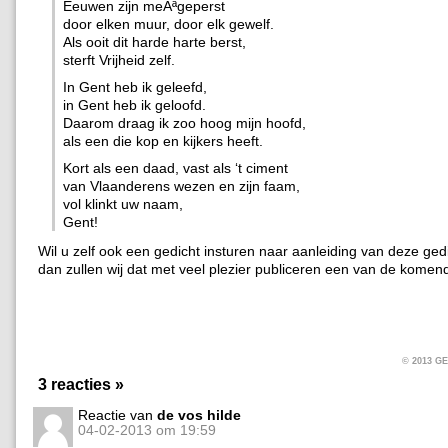
Eeuwen zijn meÃªgeperst
door elken muur, door elk gewelf.
Als ooit dit harde harte berst,
sterft Vrijheid zelf.
In Gent heb ik geleefd,
in Gent heb ik geloofd.
Daarom draag ik zoo hoog mijn hoofd,
als een die kop en kijkers heeft.
Kort als een daad, vast als ‘t ciment
van Vlaanderens wezen en zijn faam,
vol klinkt uw naam,
Gent!
Wil u zelf ook een gedicht insturen naar aanleiding van deze ge
dan zullen wij dat met veel plezier publiceren een van de kome
© 2013 
3 reacties »
Reactie van
de vos hilde
04-02-2013 om 19:59