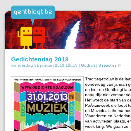
Gedichtendag 2013
donderdag 31 januari 2013 12u19 |
Gudrun
|
3 reacties
.
Traditiegetrouw is de laa
donderdag van januari g
en hier op Gentblogt late
natuurlijk niet zomaar vo
Het wordt de start van d
PoÃ«zieweek die loopt to
en Muziek als thema heef
Vlaanderen en Nederland
van activiteiten plaats, 
week lang. We gaan ze h