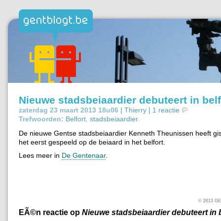
Nieuwe stadsbeiaardier debuteert in belf
zaterdag 23 maart 2013 18u06 |
Thierry
|
1 reactie
Trefwoorden:
Belfort
,
stadsbeiaardier
.
De nieuwe Gentse stadsbeiaardier Kenneth Theunissen heeft gis
het eerst gespeeld op de beiaard in het belfort.
Lees meer in
De Gentenaar
.
© 2013 
EÃ©n reactie op
Nieuwe stadsbeiaardier debuteert in b