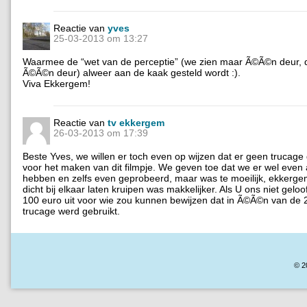
Reactie van
yves
25-03-2013 om 13:27
Waarmee de “wet van de perceptie” (we zien maar Ã©Ã©n deur, d
Ã©Ã©n deur) alweer aan de kaak gesteld wordt :).
Viva Ekkergem!
Reactie van
tv ekkergem
26-03-2013 om 17:39
Beste Yves, we willen er toch even op wijzen dat er geen trucage
voor het maken van dit filmpje. We geven toe dat we er wel even
hebben en zelfs even geprobeerd, maar was te moeilijk, ekkerg
dicht bij elkaar laten kruipen was makkelijker. Als U ons niet geloo
100 euro uit voor wie zou kunnen bewijzen dat in Ã©Ã©n van de 2 
trucage werd gebruikt.
© 2