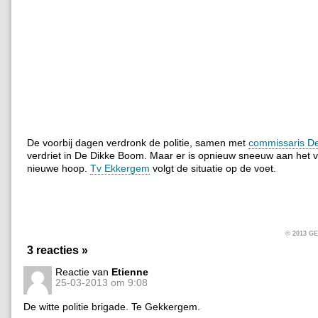
De voorbij dagen verdronk de politie, samen met
commissaris D
verdriet in De Dikke Boom. Maar er is opnieuw sneeuw aan het va
nieuwe hoop.
Tv Ekkergem
volgt de situatie op de voet.
© 2013 
3 reacties »
Reactie van
Etienne
25-03-2013 om 9:08
De witte politie brigade. Te Gekkergem.