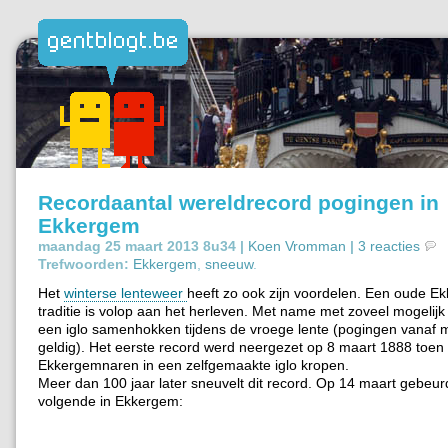
Recordaantal wereldrecord pogingen in
Ekkergem
maandag 25 maart 2013 8u34 |
Koen Vromman
|
3 reacties
Trefwoorden:
Ekkergem
,
sneeuw
.
Het
winterse lenteweer
heeft zo ook zijn voordelen. Een oude 
traditie is volop aan het herleven. Met name met zoveel mogelij
een iglo samenhokken tijdens de vroege lente (pogingen vanaf m
geldig). Het eerste record werd neergezet op 8 maart 1888 toen
Ekkergemnaren in een zelfgemaakte iglo kropen.
Meer dan 100 jaar later sneuvelt dit record. Op 14 maart gebeur
volgende in Ekkergem: