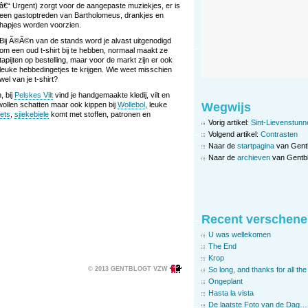
â€“ Urgent) zorgt voor de aangepaste muziekjes, er is
een gastoptreden van Bartholomeus, drankjes en
hapjes worden voorzien.
Bij Ã©Ã©n van de stands word je alvast uitgenodigd
om een oud t-shirt bij te hebben, normaal maakt ze
tapijten op bestelling, maar voor de markt zijn er ook
leuke hebbedingetjes te krijgen. Wie weet misschien
wel van je t-shirt?
, bij
Pelskes Vilt
vind je handgemaakte kledij, vilt en
Wegwijs
wollen schatten maar ook kippen bij
Wollebol
, leuke
ets
,
sjiekebiele
komt met stoffen, patronen en
Vorig artikel:
Sint-Lievenstunne
Volgend artikel:
Contrasten
Naar de
startpagina
van Gent
Naar de
archieven
van Gentbl
Recent verschene
U was wellekomen
The End
Krop
© 2013 GENTBLOGT VZW
So long, and thanks for all the 
Ongeplant
Hasta la vista
De laatste Foto van de Dag…