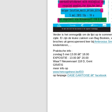
Verder is het onmogelijk om de lijst op te sommen
zijde. Er zijn de leuke zakken van Bag Bookies, 
broches uit gerecupereerd leer bij
Ambrosius Sm
kinderkleren,…
Praktische info :
zondag 5 mei 13.00 â€“ 18.00
EXPOSITIE : 13.00 â€“ 20.00
Waar? Nieuwevaart 118 D, Gent
GRATIS
meer info op
www.hetvogelnest.be/EI3
op fanpage
OASE GANTOISE â€“ facebook