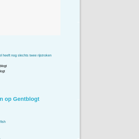
l heeft nog slechts twee rijstroken
blogt
ogt
n op Gentblogt
fish
.