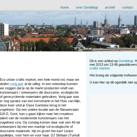
home
over Gentblogt
archief
contact
Dit is een artikel op
Gentblogt
. 
mei 2013 om 13:46 gepubliceer
crafts market
.
Het kreeg de volgende trefwoo
Eco urban crafts market, een hele mond vol, maar we
U kan hier op dit ogenblik niet 
deden
vorig jaar
al de uitleg. In een notendop kunnen
we zeggen dat je op de markt producten vindt van
kunstenaars / ontwerpers die duurzame, ecologische
of gerecycleerde materialen gebruiken. Vorig jaar was
er nog sprake van een kerstmarkt in het Huis van Alijn,
deze keer vind je Oase Gantoise terug in het
vogelnest. Op een unieke locatie aan de Nieuwevaart
118 D, Gent, kan u gaan kijken naar het creatieve
talent van de residerende kunstenaars van het
vogelnest vzw. Op zondag komen daar ook een 40-tal
ontwerpers bij met een marktje vol ecologische of
duurzame maaksels: hip en groen het kan! Leuke
spulletjes, voor hem en voor haar. DJ Stefaan (Tumult