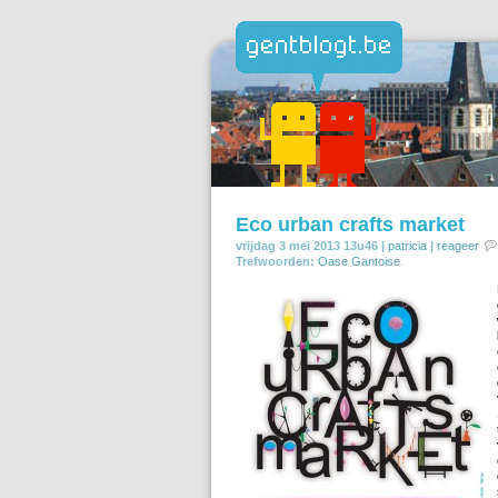
Eco urban crafts market
vrijdag 3 mei 2013 13u46 |
patricia
|
reageer
Trefwoorden:
Oase Gantoise
.