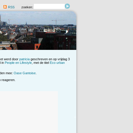
RSS
zoeken:
Het werd door
patricia
geschreven en op vrijdag 3
d in
People en Lifestyle
, met de titel
Eco urban
rden mee:
Oase Gantoise
.
op reageren.