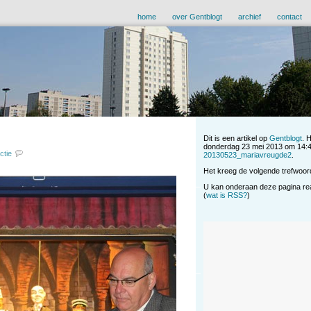
home
over Gentblogt
archief
contact
Dit is een artikel op
Gentblogt
. 
donderdag 23 mei 2013 om 14:48 
ctie
20130523_mariavreugde2
.
Het kreeg de volgende trefwoor
U kan onderaan deze pagina reag
(
wat is RSS?
)