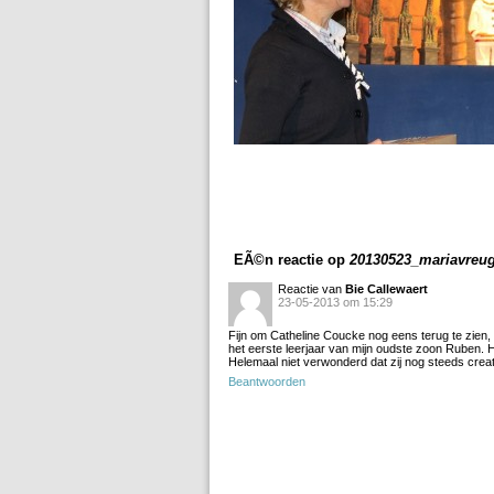
EÃ©n reactie op
20130523_mariavreu
Reactie van
Bie Callewaert
23-05-2013 om 15:29
Fijn om Catheline Coucke nog eens terug te zien, a
het eerste leerjaar van mijn oudste zoon Ruben. H
Helemaal niet verwonderd dat zij nog steeds creatie
Beantwoorden