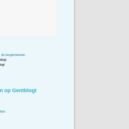
, de burgemeester.
blogt
ogt
n op Gentblogt
fish
.