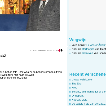
Wegwijs
Vorig artikel:
Hij was er Ã©cht
Naar de
startpagina
van Gent
© 2013 GENTBLOGT VZW
Naar de
archieven
van Gentbl
gde2
l is het op foto. Ooit was zij de begeesterende juf van
Recent verschene
ij wou zelfs met haar trouwen!
f en inventief bezig is!
U was wellekomen
The End
Krop
So long, and thanks for all the 
Ongeplant
Hasta la vista
De laatste Foto van de Dag…