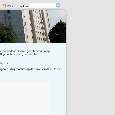
RSS
zoeken:
Het werd door
Gudrun
geschreven en op
gepubliceerd in , met de titel
den mee: .
eren. Volg reacties op dit artikel via de
RSS feed
.