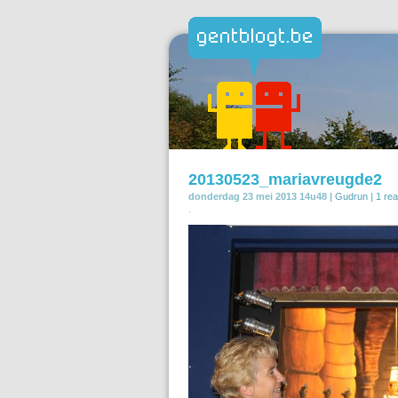
20130523_mariavreugde2
donderdag 23 mei 2013 14u48 |
Gudrun
|
1 rea
.