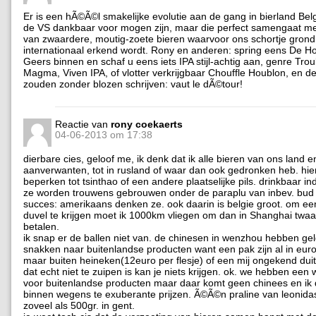
Er is een hÃ©Ã©l smakelijke evolutie aan de gang in bierland Be
de VS dankbaar voor mogen zijn, maar die perfect samengaat met
van zwaardere, moutig-zoete bieren waarvoor ons schortje grond
internationaal erkend wordt. Rony en anderen: spring eens De H
Geers binnen en schaf u eens iets IPA stijl-achtig aan, genre Tro
Magma, Viven IPA, of vlotter verkrijgbaar Chouffle Houblon, en d
zouden zonder blozen schrijven: vaut le dÃ©tour!
Reactie van
rony coekaerts
04-06-2013 om 17:38
dierbare cies, geloof me, ik denk dat ik alle bieren van ons land e
aanverwanten, tot in rusland of waar dan ook gedronken heb. hie
beperken tot tsinthao of een andere plaatselijke pils. drinkbaar ind
ze worden trouwens gebrouwen onder de paraplu van inbev. bud 
succes: amerikaans denken ze. ook daarin is belgie groot. om e
duvel te krijgen moet ik 1000km vliegen om dan in Shanghai twaal
betalen.
ik snap er de ballen niet van. de chinesen in wenzhou hebben gel
snakken naar buitenlandse producten want een pak zijn al in eu
maar buiten heineken(12euro per flesje) of een mij ongekend duit
dat echt niet te zuipen is kan je niets krijgen. ok. we hebben een
voor buitenlandse producten maar daar komt geen chinees en ik d
binnen wegens te exuberante prijzen. Ã©Ã©n praline van leonidas
zoveel als 500gr. in gent.