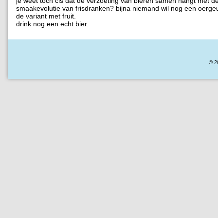
je weet toch cis dat de verzoeting van bieren samen hangt met d
smaakevolutie van frisdranken? bijna niemand wil nog een oerg
de variant met fruit.
drink nog een echt bier.
© 2