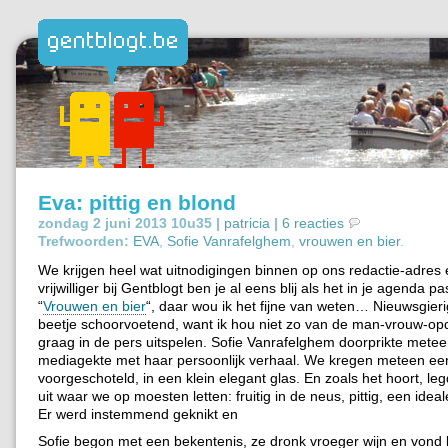
Eva: pittig en blond
zondag 2 juni 2013 10u35 |
patricia
|
6 reacties
Trefwoorden:
EVA
,
Sofie Vanrafelghem
,
vrouwen en bier
.
We krijgen heel wat uitnodigingen binnen op ons redactie-adres 
vrijwilliger bij Gentblogt ben je al eens blij als het in je agenda p
“
Vrouwen en bier
“, daar wou ik het fijne van weten… Nieuwsgier
beetje schoorvoetend, want ik hou niet zo van de man-vrouw-opd
graag in de pers uitspelen. Sofie Vanrafelghem doorprikte mete
mediagekte met haar persoonlijk verhaal. We kregen meteen ee
voorgeschoteld, in een klein elegant glas. En zoals het hoort, le
uit waar we op moesten letten: fruitig in de neus, pittig, een ideal
Er werd instemmend geknikt en
Sofie begon met een bekentenis, ze dronk vroeger wijn en vond 