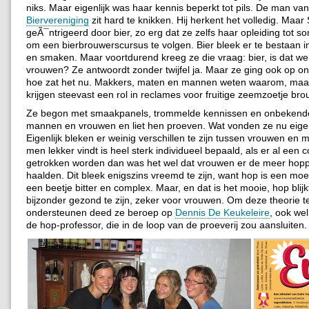
niks. Maar eigenlijk was haar kennis beperkt tot pils. De man va
Biervereniging
zit hard te knikken. Hij herkent het volledig. Maar 
geÃ¯ntrigeerd door bier, zo erg dat ze zelfs haar opleiding tot s
om een bierbrouwerscursus te volgen. Bier bleek er te bestaan i
en smaken. Maar voortdurend kreeg ze die vraag: bier, is dat wel
vrouwen? Ze antwoordt zonder twijfel ja. Maar ze ging ook op on
hoe zat het nu. Makkers, maten en mannen weten waarom, maa
krijgen steevast een rol in reclames voor fruitige zeemzoetje bro
Ze begon met smaakpanels, trommelde kennissen en onbekend
mannen en vrouwen en liet hen proeven. Wat vonden ze nu eigen
Eigenlijk bleken er weinig verschillen te zijn tussen vrouwen en
men lekker vindt is heel sterk individueel bepaald, als er al een 
getrokken worden dan was het wel dat vrouwen er de meer hoppi
haalden. Dit bleek enigszins vreemd te zijn, want hop is een moe
een beetje bitter en complex. Maar, en dat is het mooie, hop blijk
bijzonder gezond te zijn, zeker voor vrouwen. Om deze theorie t
ondersteunen deed ze beroep op
Dennis De Keukeleire
, ook we
de hop-professor, die in de loop van de proeverij zou aansluiten.