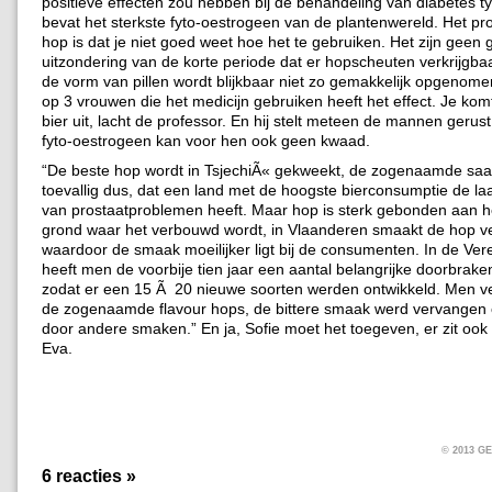
positieve effecten zou hebben bij de behandeling van diabetes t
bevat het sterkste fyto-oestrogeen van de plantenwereld. Het p
hop is dat je niet goed weet hoe het te gebruiken. Het zijn geen
uitzondering van de korte periode dat er hopscheuten verkrijgbaa
de vorm van pillen wordt blijkbaar niet zo gemakkelijk opgenomen,
op 3 vrouwen die het medicijn gebruiken heeft het effect. Je komt 
bier uit, lacht de professor. En hij stelt meteen de mannen gerust
fyto-oestrogeen kan voor hen ook geen kwaad.
“De beste hop wordt in TsjechiÃ« gekweekt, de zogenaamde saaz
toevallig dus, dat een land met de hoogste bierconsumptie de la
van prostaatproblemen heeft. Maar hop is sterk gebonden aan het
grond waar het verbouwd wordt, in Vlaanderen smaakt de hop vee
waardoor de smaak moeilijker ligt bij de consumenten. In de Ver
heeft men de voorbije tien jaar een aantal belangrijke doorbrak
zodat er een 15 Ã 20 nieuwe soorten werden ontwikkeld. Men v
de zogenaamde flavour hops, de bittere smaak werd vervangen 
door andere smaken.” En ja, Sofie moet het toegeven, er zit ook 
Eva.
© 2013 
6 reacties »