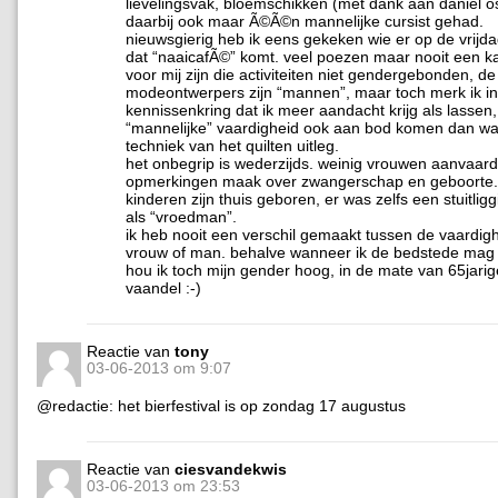
lievelingsvak, bloemschikken (met dank aan daniel os
daarbij ook maar Ã©Ã©n mannelijke cursist gehad.
nieuwsgierig heb ik eens gekeken wie er op de vrijd
dat “naaicafÃ©” komt. veel poezen maar nooit een ka
voor mij zijn die activiteiten niet gendergebonden, d
modeontwerpers zijn “mannen”, maar toch merk ik in
kennissenkring dat ik meer aandacht krijg als lassen,
“mannelijke” vaardigheid ook aan bod komen dan wa
techniek van het quilten uitleg.
het onbegrip is wederzijds. weinig vrouwen aanvaarde
opmerkingen maak over zwangerschap en geboorte. 
kinderen zijn thuis geboren, er was zelfs een stuitligg
als “vroedman”.
ik heb nooit een verschil gemaakt tussen de vaardi
vrouw of man. behalve wanneer ik de bedstede mag d
hou ik toch mijn gender hoog, in de mate van 65jarige
vaandel :-)
Reactie van
tony
03-06-2013 om 9:07
@redactie: het bierfestival is op zondag 17 augustus
Reactie van
ciesvandekwis
03-06-2013 om 23:53