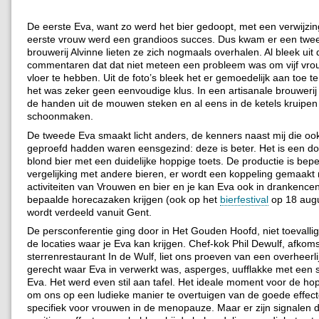
De eerste Eva, want zo werd het bier gedoopt, met een verwijzi
eerste vrouw werd een grandioos succes. Dus kwam er een twee
brouwerij Alvinne lieten ze zich nogmaals overhalen. Al bleek uit 
commentaren dat dat niet meteen een probleem was om vijf vro
vloer te hebben. Uit de foto’s bleek het er gemoedelijk aan toe 
het was zeker geen eenvoudige klus. In een artisanale brouwerij 
de handen uit de mouwen steken en al eens in de ketels kruipen
schoonmaken.
De tweede Eva smaakt licht anders, de kenners naast mij die oo
geproefd hadden waren eensgezind: deze is beter. Het is een do
blond bier met een duidelijke hoppige toets. De productie is bepe
vergelijking met andere bieren, er wordt een koppeling gemaakt
activiteiten van Vrouwen en bier en je kan Eva ook in drankencen
bepaalde horecazaken krijgen (ook op het
bierfestival
op 18 augu
wordt verdeeld vanuit Gent.
De persconferentie ging door in Het Gouden Hoofd, niet toevall
de locaties waar je Eva kan krijgen. Chef-kok Phil Dewulf, afkoms
sterrenrestaurant In de Wulf, liet ons proeven van een overheerl
gerecht waar Eva in verwerkt was, asperges, uufflakke met een
Eva. Het werd even stil aan tafel. Het ideale moment voor de ho
om ons op een ludieke manier te overtuigen van de goede effec
specifiek voor vrouwen in de menopauze. Maar er zijn signalen 