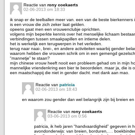
Reactie van
rony coekaerts
02-06-2013 om 18:33
ik snap er de teelballen meer van. een van de beste bierkenners 
is een vrouw die zich zeker laat gelden.
opeens gaat men een vrouwenclubje oprichten.
volgens mijn beperkte kennis over het menselijke lichaam bestaa
verbindingen tussen smaakpapillen en intieme delen.
het is werkelijk een terugwerpen in het verleden.
terug naar naai-, brei-, en andere activiteiten waarbij gender belang
waarom hebben die vrouwen schrik om in een gemengd gezelsc
“mannetje” te staan?
mijn chinese vrouw heeft nooit een probleem gehad om in mijn ho
mannelijke vriendenkring een bier te beoordelen. maar ja, die is 
een maatschappij die niet in gender dacht. met dank aan mao.
Reactie van
patricia
02-06-2013 om 18:43
en waarom zou gender dan wel belangrijk zijn bij breien e
Reactie van
rony coekaerts
03-06-2013 om 0:56
patricia, ik heb jaren “handvaardigheid” gegeven in h
avondonderwijs: van breien, borduren,…. boekbinden 