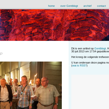
home
over Gentblogt
archief
contact
Dit is een artikel op
Gentblogt
. 
30 juli 2013 om 17:54 gepubliceer
Het kreeg de volgende trefwoor
U kan onderaan deze pagina reag
(
wat is RSS?
)