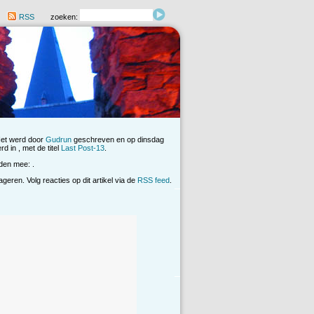
RSS
zoeken:
Het werd door
Gudrun
geschreven en op dinsdag
d in , met de titel
Last Post-13
.
den mee: .
eren. Volg reacties op dit artikel via de
RSS feed
.