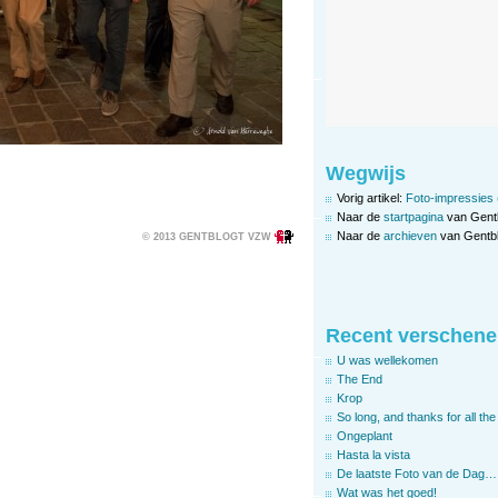
Wegwijs
Vorig artikel:
Foto-impressies (
Naar de
startpagina
van Gent
Naar de
archieven
van Gentbl
© 2013 GENTBLOGT VZW
Recent verschene
U was wellekomen
The End
Krop
So long, and thanks for all the 
Ongeplant
Hasta la vista
De laatste Foto van de Dag…
Wat was het goed!