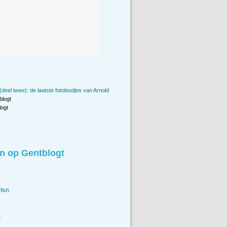
deel twee): de laatste fotoloodjes van Arnold
blogt
ogt
n op Gentblogt
fish
.