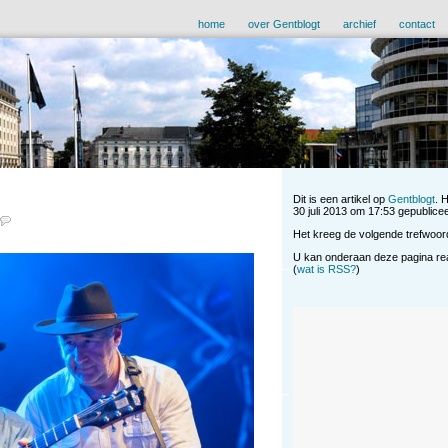
home
over Gentblogt
archief
contact
Dit is een artikel op
Gentblogt
. 
30 juli 2013 om 17:53 gepubliceer
Het kreeg de volgende trefwoor
U kan onderaan deze pagina reag
(
wat is RSS?
)