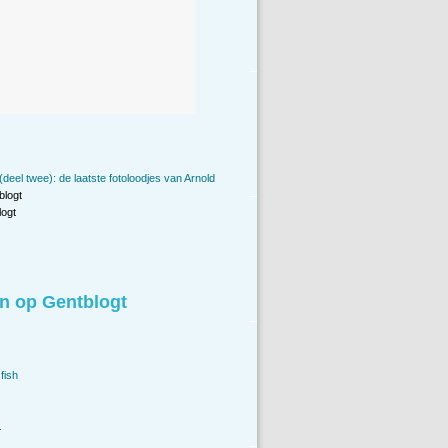
deel twee): de laatste fotoloodjes van Arnold
blogt
ogt
n op Gentblogt
fish
.