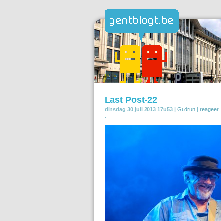
Last Post-22
dinsdag 30 juli 2013 17u53 |
Gudrun
|
reageer
.