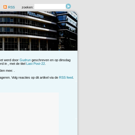
RSS
zoeken:
Het werd door
Gudrun
geschreven en op dinsdag
d in , met de titel
Last Post-22
.
den mee: .
eren. Volg reacties op dit artikel via de
RSS feed
.