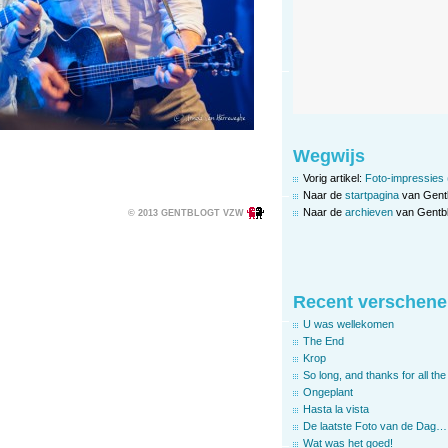
Wegwijs
Vorig artikel:
Foto-impressies (
Naar de
startpagina
van Gent
Naar de
archieven
van Gentbl
© 2013 GENTBLOGT VZW
Recent verschene
U was wellekomen
The End
Krop
So long, and thanks for all the 
Ongeplant
Hasta la vista
De laatste Foto van de Dag…
Wat was het goed!