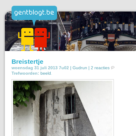
Breistertje
woensdag 31 juli 2013 7u02 |
Gudrun
|
2 reacties
Trefwoorden:
beeld
.