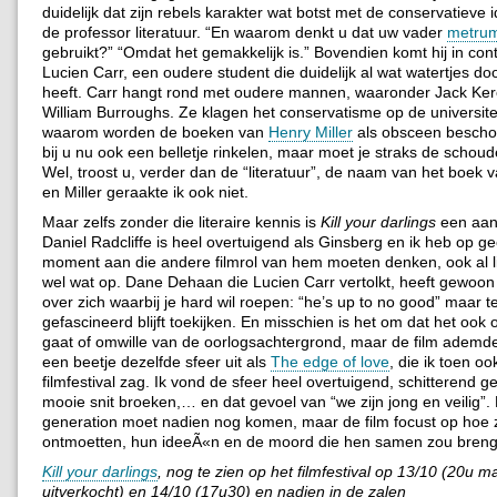
duidelijk dat zijn rebels karakter wat botst met de conservatieve
de professor literatuur. “En waarom denkt u dat uw vader
metru
gebruikt?” “Omdat het gemakkelijk is.” Bovendien komt hij in con
Lucien Carr, een oudere student die duidelijk al wat watertjes
heeft. Carr hangt rond met oudere mannen, waaronder Jack Ke
William Burroughs. Ze klagen het conservatisme op de universite
waarom worden de boeken van
Henry Miller
als obsceen bescho
bij u nu ook een belletje rinkelen, maar moet je straks de schou
Wel, troost u, verder dan de “literatuur”, de naam van het boek
en Miller geraakte ik ook niet.
Maar zelfs zonder die literaire kennis is
Kill your darlings
een aan
Daniel Radcliffe is heel overtuigend als Ginsberg en ik heb op g
moment aan die andere filmrol van hem moeten denken, ook al lijkt
wel wat op. Dane Dehaan die Lucien Carr vertolkt, heeft gewoon 
over zich waarbij je hard wil roepen: “he’s up to no good” maar teg
gefascineerd blijft toekijken. En misschien is het om dat het ook o
gaat of omwille van de oorlogsachtergrond, maar de film ademde
een beetje dezelfde sfeer uit als
The edge of love
, die ik toen oo
filmfestival zag. Ik vond de sfeer heel overtuigend, schitterend ge
mooie snit broeken,… en dat gevoel van “we zijn jong en veilig”.
generation moet nadien nog komen, maar de film focust op hoe 
ontmoetten, hun ideeÃ«n en de moord die hen samen zou bren
Kill your darlings
, nog te zien op het filmfestival op 13/10 (20u m
uitverkocht) en 14/10 (17u30) en nadien in de zalen