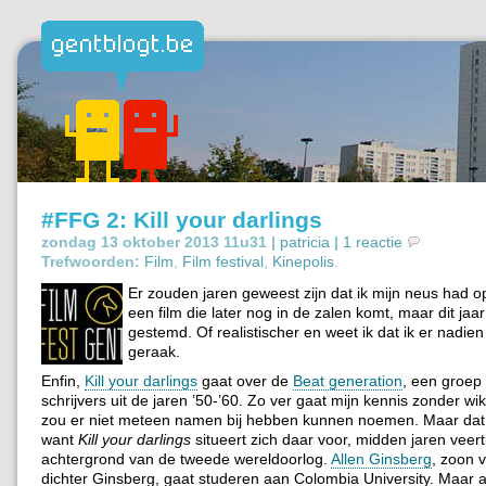
#FFG 2: Kill your darlings
zondag 13 oktober 2013 11u31 |
patricia
|
1 reactie
Trefwoorden:
Film
,
Film festival
,
Kinepolis
.
Er zouden jaren geweest zijn dat ik mijn neus had 
een film die later nog in de zalen komt, maar dit jaar
gestemd. Of realistischer en weet ik dat ik er nadie
geraak.
Enfin,
Kill your darlings
gaat over de
Beat generation
, een groep 
schrijvers uit de jaren ’50-’60. Zo ver gaat mijn kennis zonder wik
zou er niet meteen namen bij hebben kunnen noemen. Maar dat i
want
Kill your darlings
situeert zich daar voor, midden jaren veer
achtergrond van de tweede wereldoorlog.
Allen Ginsberg
, zoon 
dichter Ginsberg, gaat studeren aan Colombia University. Maar 