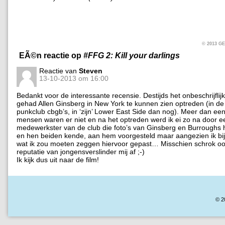
© 2013 
EÃ©n reactie op
#FFG 2: Kill your darlings
Reactie van
Steven
13-10-2013 om 16:00
Bedankt voor de interessante recensie. Destijds het onbeschrijflij
gehad Allen Ginsberg in New York te kunnen zien optreden (in d
punkclub cbgb’s, in ‘zijn’ Lower East Side dan nog). Meer dan een
mensen waren er niet en na het optreden werd ik ei zo na door e
medewerkster van de club die foto’s van Ginsberg en Burroughs
en hen beiden kende, aan hem voorgesteld maar aangezien ik bij 
wat ik zou moeten zeggen hiervoor gepast… Misschien schrok ook
reputatie van jongensverslinder mij af ;-)
Ik kijk dus uit naar de film!
© 2