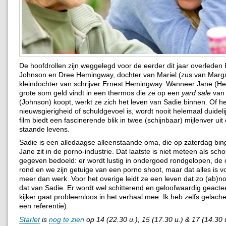
De hoofdrollen zijn weggelegd voor de eerder dit jaar overleden
Johnson en Dree Hemingway, dochter van Mariel (zus van Marg
kleindochter van schrijver Ernest Hemingway. Wanneer Jane (
grote som geld vindt in een thermos die ze op een
yard sale
van 
(Johnson) koopt, werkt ze zich het leven van Sadie binnen. Of het
nieuwsgierigheid of schuldgevoel is, wordt nooit helemaal duideli
film biedt een fascinerende blik in twee (schijnbaar) mijlenver uit
staande levens.
Sadie is een alledaagse alleenstaande oma, die op zaterdag bing
Jane zit in de porno-industrie. Dat laatste is niet meteen als sch
gegeven bedoeld: er wordt lustig in ondergoed rondgelopen, de 
rond en we zijn getuige van een porno shoot, maar dat alles is v
meer dan werk. Voor het overige leidt ze een leven dat zo (ab)no
dat van Sadie. Er wordt wel schitterend en geloofwaardig geacte
kijker gaat probleemloos in het verhaal mee. Ik heb zelfs gelachen
een referentie).
Starlet
is
nog te zien
op 14 (22.30 u.), 15 (17.30 u.) & 17 (14.30 u