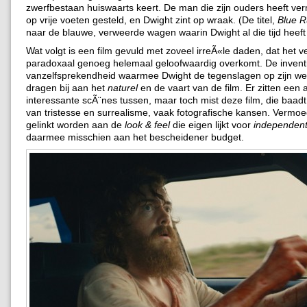
zwerfbestaan huiswaarts keert. De man die zijn ouders heeft ve
op vrije voeten gesteld, en Dwight zint op wraak. (De titel,
Blue R
naar de blauwe, verweerde wagen waarin Dwight al die tijd heeft
Wat volgt is een film gevuld met zoveel irreÃ«le daden, dat het v
paradoxaal genoeg helemaal geloofwaardig overkomt. De inventiv
vanzelfsprekendheid waarmee Dwight de tegenslagen op zijn we
dragen bij aan het
naturel
en de vaart van de film. Er zitten een 
interessante scÃ¨nes tussen, maar toch mist deze film, die baadt
van tristesse en surrealisme, vaak fotografische kansen. Vermoed
gelinkt worden aan de
look & feel
die eigen lijkt voor
independen
daarmee misschien aan het bescheidener budget.