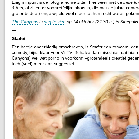
Enig minpunt is de fotografie, we zitten hier weer met de
indie l
& feel
, al zitten er voortreffelijke shots in, die met de juiste came
groter budget) ongetwijfeld veel meer tot hun recht waren geko
The Canyons
is
nog te zien
op 14 oktober (22.30 u.) in Kinepolis
—
Starlet
Een beetje oneerbiedig omschreven, is
Starlet
een romcom: een 
comedy, bijna klaar voor VijfTV. Behalve dan misschien dat hier (i
Canyons) wel wat porno in voorkomt –grotendeels creatief gec
toch (veel) meer dan suggestief.