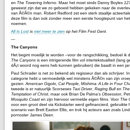
en
The Towering Inferno
. Maar het moet sinds Danny Boyles
12
geweest zijn dat we zo geboeid hebben gekeken naar de overle
van Ã©Ã©n man. Robert Redford zet een sterk staaltje acteertale
deze film is dan ook zonder meer een eerste hoogtepunt van het f
noemen.
All Is Lost
is
niet meer te zien
op het Film Fest Gent.
—
The Canyons
Het begint moeilijk te worden –voor de rangschikking, bedoel ik
The Canyons
is een intrigerende film vol intertekstualiteit (lang 
dÃ¡t woord nog eens heb kunnen gebruiken) die baadt in een jare
Paul Schrader is net zo bekend als regisseur dan als schrijver. I
categorie hebt u vermoedelijk wel minstens Ã©Ã©n van zijn vroe
gezien:
American Gigolo
,
Cat People
,
Mishima: A Life in Four Ch
tweede is er natuurlijk Scorseses
Taxi Driver
,
Raging Bull
en
The
Temptation of Christ
, maar ook Brian De Palma’s
Obsession
, Pe
Mosquito Coast
en zijn hiervoor vermelde eigen films. Voor
The 
voor een groot deel via Kickstarter werd gefinancierd, gebruikte h
scenario van Brett Easton Ellis, en trok hij acteurs aan zoals Li
pornoster James Deen.