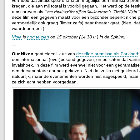
vermoed dat Shakespeare fanaten mogelijks een hilarische prent
kregen, die aan mij totaal is voorbij gegaan. Het werd op de fest
een vindingrijke riff op Shakespeare’s ‘Twelfth Night’
omschreven als
deze film een gegeven maakt voor een bijzonder beperkt niche p
vermoedelijk ook graag (liever zelfs) naar theater gaat. (Nee, da
waardeoordeel.)
Viola
is
nog te zien
op 15 oktober (14.30 u.) in de Sphinx.
—
Our Nixon
gaat eigenlijk uit van
dezelfde premisse als Parkland
een internationaal (over)bekend gegeven, en belichten dat vanu
invalshoek. In deze film werd evenwel niet voor een gedramatis
een documentaire aanpak gekozen. Niet dat zulks niet gekleurd z
natuurlijk, maar de evenementen worden niet nagespeeld, maar
ze zich echt hebben voorgedaan.