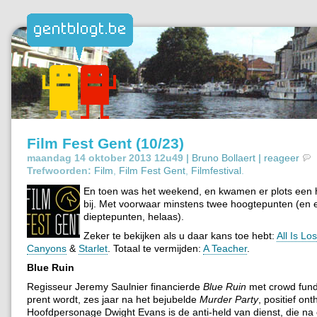
Film Fest Gent (10/23)
maandag 14 oktober 2013 12u49 |
Bruno Bollaert
|
reageer
Trefwoorden:
Film
,
Film Fest Gent
,
Filmfestival
.
En toen was het weekend, en kwamen er plots een h
bij. Met voorwaar minstens twee hoogtepunten (en 
dieptepunten, helaas).
Zeker te bekijken als u daar kans toe hebt:
All Is Los
Canyons
&
Starlet
. Totaal te vermijden:
A Teacher
.
Blue Ruin
Regisseur Jeremy Saulnier financierde
Blue Ruin
met crowd fund
prent wordt, zes jaar na het bejubelde
Murder Party
, positief ont
Hoofdpersonage Dwight Evans is de anti-held van dienst, die na