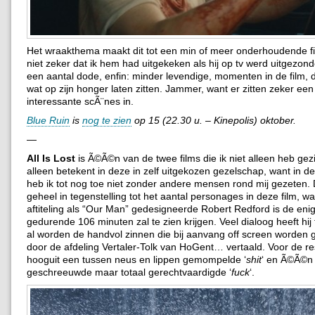
Het wraakthema maakt dit tot een min of meer onderhoudende fil
niet zeker dat ik hem had uitgekeken als hij op tv werd uitgezond
een aantal dode, enfin: minder levendige, momenten in de film, d
wat op zijn honger laten zitten. Jammer, want er zitten zeker een 
interessante scÃ¨nes in.
Blue Ruin
is
nog te zien
op 15 (22.30 u. – Kinepolis) oktober.
—
All Is Lost
is Ã©Ã©n van de twee films die ik niet alleen heb gezi
alleen betekent in deze in zelf uitgekozen gezelschap, want in d
heb ik tot nog toe niet zonder andere mensen rond mij gezeten. 
geheel in tegenstelling tot het aantal personages in deze film, wa
aftiteling als “Our Man” gedesigneerde Robert Redford is de enig
gedurende 106 minuten zal te zien krijgen. Veel dialoog heeft hij
al worden de handvol zinnen die bij aanvang off screen worden g
door de afdeling Vertaler-Tolk van HoGent… vertaald. Voor de re
hooguit een tussen neus en lippen gemompelde ‘
shit
‘ en Ã©Ã©n 
geschreeuwde maar totaal gerechtvaardigde ‘
fuck
‘.