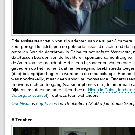
Drie assistenten van Nixon zijn adepten van de super 8 camera, 
zeer geregelde tijdstippen de gebeurtenissen die zich rond de fi
ontrollen. Van de doorbraak in China tot het nefaste Watergate, 
daartussen beelden van de hechte en spontane samenhang van 
de Amerikaanse president. Het is een bijzonder ontwapenende f
gebeuren op het moment dat het bewegend beeld steeds toegank
(dus) belangrijker begon te worden in de maatschappij. Een beet
was noodzakelijk, maar geen absolute voorwaarde. Ondertussen
trouwens meteen toegang (via smartphones o.a.) tot informatie al
(tijdens een documentaire bijvoorbeeld:
Nixon in China
,
landslide
Watergate scandal
) –dat was toen wel anders.
Our Nixon
is
nog te zien
op 15 oktober (22.30 u.) in Studio Skoo
—
A Teacher