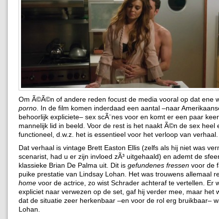
Om Ã©Ã©n of andere reden focust de media vooral op dat ene w
porno
. In de film komen inderdaad een aantal –naar Amerikaans
behoorlijk expliciete– sex scÃ¨nes voor en komt er een paar kee
mannelijk lid in beeld. Voor de rest is het naakt Ã©n de sex heel 
functioneel, d.w.z. het is essentieel voor het verloop van verhaal.
Dat verhaal is vintage Brett Easton Ellis (zelfs als hij niet was ve
scenarist, had u er zijn invloed zÃ³ uitgehaald) en ademt de sfe
klassieke Brian De Palma uit. Dit is
gefundenes fressen
voor de 
puike prestatie van Lindsay Lohan. Het was trouwens allemaal re
home
voor de actrice, zo wist Schrader achteraf te vertellen. Er 
expliciet naar verwezen op de set, gaf hij verder mee, maar het w
dat de situatie zeer herkenbaar –en voor de rol erg bruikbaar– 
Lohan.