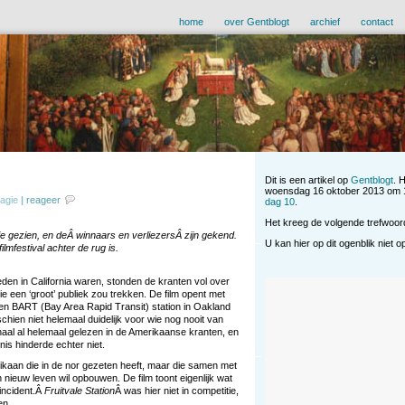
home
over Gentblogt
archief
contact
Dit is een artikel op
Gentblogt
. 
woensdag 16 oktober 2013 om 1
agie
|
reageer
dag 10
.
Het kreeg de volgende trefwoo
ie gezien, en deÂ winnaars en verliezersÂ zijn gekend.
U kan hier op dit ogenblik niet 
ilmfestival achter de rug is.
en in California waren, stonden de kranten vol over
die een ‘groot’ publiek zou trekken. De film opent met
n BART (Bay Area Rapid Transit) station in Oakland
hien niet helemaal duidelijk voor wie nog nooit van
aal al helemaal gelezen in de Amerikaanse kranten, en
nis hinderde echter niet.
ikaan die in de nor gezeten heeft, maar die samen met
n nieuw leven wil opbouwen. De film toont eigenlijk wat
incident.Â
Fruitvale Station
Â was hier niet in competitie,
en.