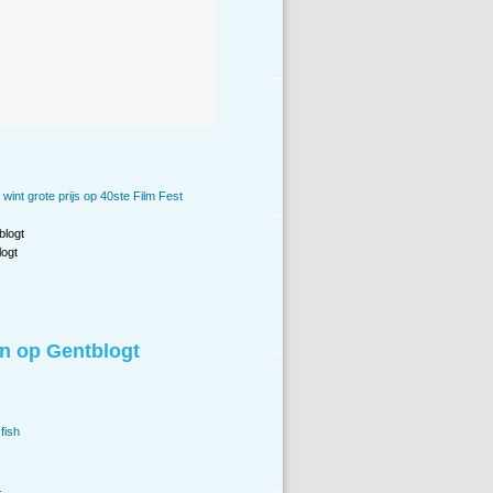
 wint grote prijs op 40ste Film Fest
blogt
ogt
n op Gentblogt
fish
.