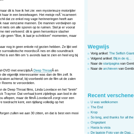
maar dit is hoe ik het zie: een mysterieuze motorijder
gt haar in een bestelwagen. Het meisje reÃ¯ncarneert
schil dat ze enkel nog vage herinneringen heeft aan
zoek naar eenzame mannen. De mannen verdwijnen op
t niets om alle sporen op te ruimen. Stel je er vooral
 me niet verkeerd: dit is geen hersenloze slasher
 zijn geen “Boe, ik laat je schrikken” momenten, maar
Wegwijs
aar nog in geen enkele rol gezien hebben. Ze lijkt wel
e surrealistische moordscÃ¨nes en dito soundtrack
Vorig artikel:
The Selfish Giant
t is een film om ‘s avonds laat te zien en heel erg bij
Volgend artikel:
Blij in de rij…
Naar de
startpagina
van Gent
Naar de
archieven
van Gentbl
bel-DVD met enerzijdsÂ
Deep Throat
Â en
 die eigenlijk interessanter was dan de film zelf. Ik
aken achteraf, bij voorbeeld om de film uit de zalen
y Reems te veroordelen.
van de Deep Throat films, Linda Lovelace en het “brein”
ck Traynor. Dat verhaal komt zijdelings aan bod in de
Recent verschene
 zou aflopen, maar de filmÂ
Lovelace
Â zorgt voor een
U was wellekomen
e toedracht kent, een tijdlang volledig op het
The End
Krop
 Morgen zullen we aan 30 zitten, en dat is best een mooi
So long, and thanks for all the 
Ongeplant
Hasta la vista
De laatste Foto van de Dag…