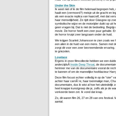
Under the Skin
Ik weet niet of ik de film helemaal begrepen heb, 
haalt een (vermoord?) meisje uit de gracht en le
als een exacte replica van haarzelf, met dat ver
haar menselijkheid. Ze rijdt door Glasgow op 
symbolische wijze en de motorijder duikt op uit he
geen vragen bij. Dat is niet de bedoeling. Begrijp
movie. De horror heeft een zeer puur gehalte. Er
de horror kruipt zeer langzaam onder de huid.
We krijgen Scarlett Johansson te zien zoals we h
een alien in de huid van een mens. Samen met d
zorgt dit voor een zeer bevreemdende ervaring. He
te griezelen.
Lovelace
Ergens in onze filmcollectie hebben we een dub
anderzijdsÂ
Inside Deep Throat
, de documentaire
herinner me van de documentaire vooral de rechtz
te bannen of om de mannelijke hoofdacteur Harr
Deze film focust echter volledig in op de “ster” 
achter haar carriÃ¨re, haar toenmalige man, Chu
documentaire, dus ik wist al hoe het uiteindelijk
heel knappe kunstgreep die je, zelfs als je de war
verkeerde been zet. Ik vond dat knap.
Zo, dit waren film 26, 27 en 28 van ons festival.
aantal.