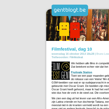
Filmfestival, dag 10
woensdag 16 oktober 2013 18u28 |
Bruno Low
Trefwoorden:
Filmfestival
.
We hebben alle films in competit
Dat betekent echter niet dat het f
Fruitvale Station
Toen we een paar maanden geled
de release van een ‘kleine’ film 
GSM-beelden van wat er op oudejaarsnacht in ee
gebeurde met Oscar Grant. De beelden zijn missc
Oscar Grant heeft gehoord, maar ik had het verh
wist dus hoe de vork in de steel zat. Die voorken
We zien een dag uit het leven van een Afro-Amer
zijn Latina vriendin en hun dochtertje Tatiana, ee
meestal niet in de kranten vermeld wordt na een 
maar viel op andere festivals (terecht) in de prijz