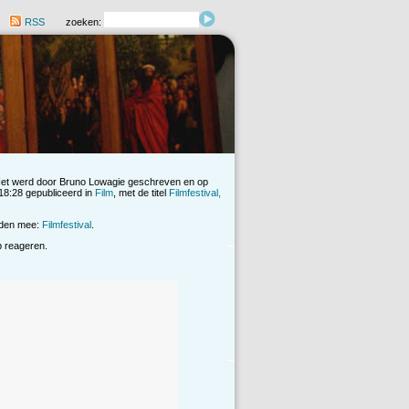
RSS
zoeken:
Het werd door Bruno Lowagie geschreven en op
8:28 gepubliceerd in
Film
, met de titel
Filmfestival,
rden mee:
Filmfestival
.
op reageren.