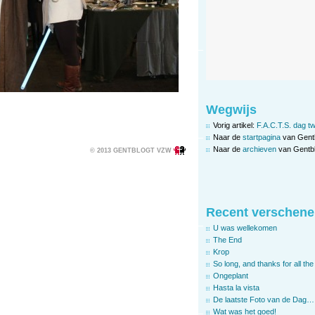
Wegwijs
Vorig artikel:
F.A.C.T.S. dag t
Naar de
startpagina
van Gent
Naar de
archieven
van Gentbl
© 2013 GENTBLOGT VZW
Recent verschene
U was wellekomen
The End
Krop
So long, and thanks for all the 
Ongeplant
Hasta la vista
De laatste Foto van de Dag…
Wat was het goed!