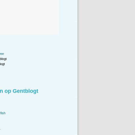
wee
blogt
ogt
n op Gentblogt
fish
.