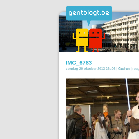
IMG_6783
zondag 20 oktober 2013 23u06 |
Gudrun
|
rea
.