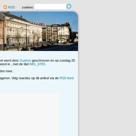
RSS
zoeken:
Het werd door
Gudrun
geschreven en op zondag 20
erd in , met de titel
IMG_6783
.
den mee: .
eren. Volg reacties op dit artikel via de
RSS feed
.