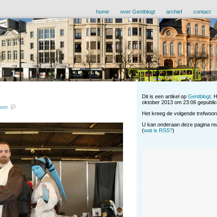
home
over Gentblogt
archief
contact
Dit is een artikel op
Gentblogt
. 
oktober 2013 om 23:06 gepublice
geer
Het kreeg de volgende trefwoor
U kan onderaan deze pagina reag
(
wat is RSS?
)