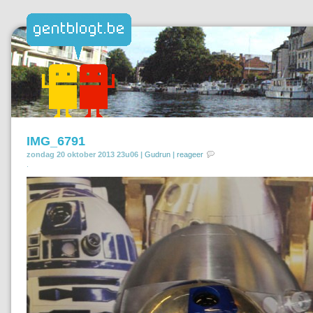
IMG_6791
zondag 20 oktober 2013 23u06 |
Gudrun
|
reageer
.