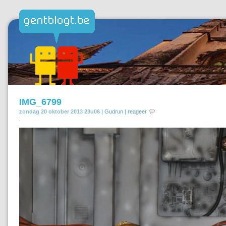
IMG_6799
zondag 20 oktober 2013 23u06 |
Gudrun
|
reageer
.