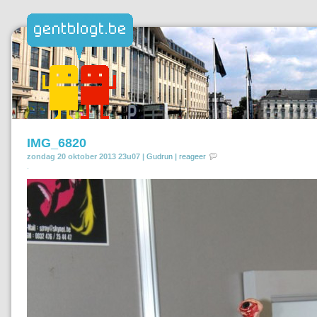
IMG_6820
zondag 20 oktober 2013 23u07 |
Gudrun
|
reageer
.