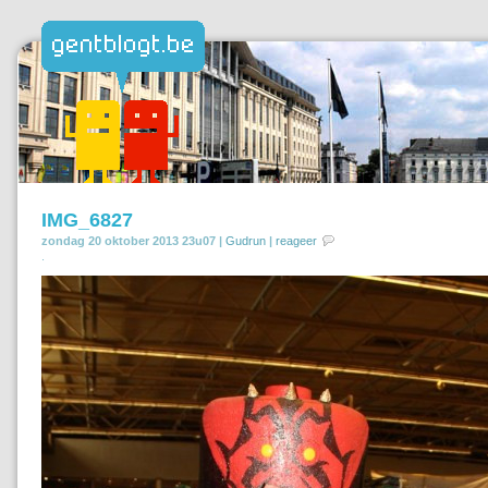
IMG_6827
zondag 20 oktober 2013 23u07 |
Gudrun
|
reageer
.