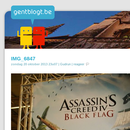
IMG_6847
zondag 20 oktober 2013 23u07 |
Gudrun
|
reageer
.