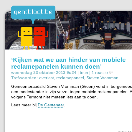
‘Kijken wat we aan hinder van mobiele
reclamepanelen kunnen doen’
woensdag 23 oktober 2013 9u24 |
teun
|
1 reactie
Trefwoorden:
overlast
,
reclamepaneel
,
Steven Vromman
.
Gemeenteraadslid Steven Vromman (Groen) vond in burgemees
een medestander in zijn verzet tegen mobiele reclamepanelen. Al
volgens Termont niet meteen iets aan te doen.
Lees meer bij
De Gentenaar
.
© 2013 