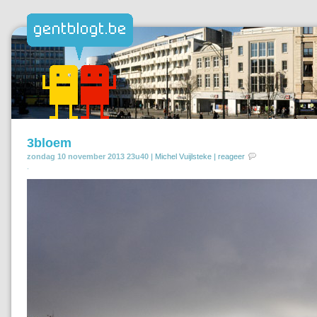
3bloem
zondag 10 november 2013 23u40 |
Michel Vuijlsteke
|
reageer
.