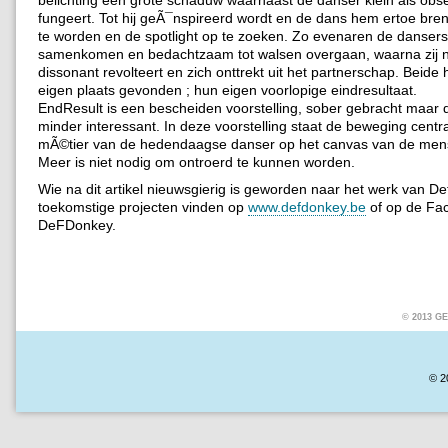
fungeert. Tot hij geÃ¯nspireerd wordt en de dans hem ertoe bre
te worden en de spotlight op te zoeken. Zo evenaren de dansers 
samenkomen en bedachtzaam tot walsen overgaan, waarna zij na
dissonant revolteert en zich onttrekt uit het partnerschap. Beid
eigen plaats gevonden ; hun eigen voorlopige eindresultaat.
EndResult is een bescheiden voorstelling, sober gebracht maar 
minder interessant. In deze voorstelling staat de beweging centra
mÃ©tier van de hedendaagse danser op het canvas van de mens
Meer is niet nodig om ontroerd te kunnen worden.
Wie na dit artikel nieuwsgierig is geworden naar het werk van D
toekomstige projecten vinden op
www.defdonkey.be
of op de Fa
DeFDonkey.
© 2013 
© 2