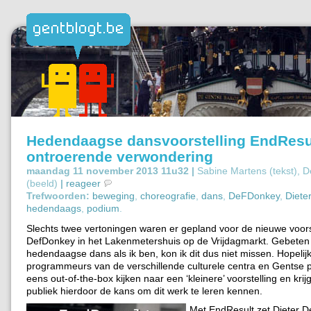
Hedendaagse dansvoorstelling EndResul
ontroerende verwondering
maandag 11 november 2013 11u32 |
Sabine Martens (tekst),
(beeld)
|
reageer
Trefwoorden:
beweging
,
choreografie
,
dans
,
DeFDonkey
,
Diete
hedendaags
,
podium
.
Slechts twee vertoningen waren er gepland voor de nieuwe voors
DefDonkey in het Lakenmetershuis op de Vrijdagmarkt. Gebeten
hedendaagse dans als ik ben, kon ik dit dus niet missen. Hopeli
programmeurs van de verschillende culturele centra en Gentse 
eens out-of-the-box kijken naar een ‘kleinere’ voorstelling en krijg
publiek hierdoor de kans om dit werk te leren kennen.
Met EndResult zet Dieter D