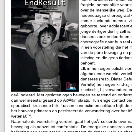
fragiele, persoonlijke voorst
over de menselijke weg. De
hedendaagse choreograaf v
immer zoekende mens in zi
geboorte, over adolescenti
jonge dertiger die hij zelf i
dansers zoeken doorheen 
choreografie naar hun taal
in een voorstelling die het
van de pure beweging en pe
inleving en die geen tierlanti
behoeft.
Elk in hun eigen belicht vie
afgebakende wereld, verto
danseres (resp. Dieter Def
Verhille) hun eigen kind-zijn
kinetisch ; hij verwonderd 
geÃ¯soleerd. Met gesloten ogen bewegen ze tastend en onder
dan wel meestal geaard op Ã©Ã©n plaats. Hun enige contact bes
sporadisch kruisende blik. Tussen connectie en solitude blijft de
het houvast primeren en persisteert de verwondering over het â€
wetenâ€™.
Naarmate de voorstelling vordert, gaat het geÃ¯soleerde over n
beweging als aanzet tot confrontatie. De energieke danseres wor
belichting een grote schaduw waarnaast de danser klein als obs