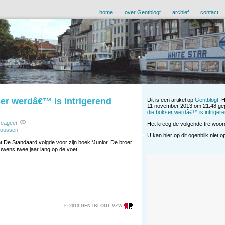
home
over Gentblogt
archief
contact
ser werdâ€™ is intrigerend
Dit is een artikel op
Gentblogt
. 
11 november 2013 om 21:48 gep
die bokser werdâ€™ is intrigere
reageer
Het kreeg de volgende trefwoo
oussen
.
U kan hier op dit ogenblik niet 
 De Standaard volgde voor zijn boek ‘Junior. De broer
uwens twee jaar lang op de voet.
© 2013 GENTBLOGT VZW