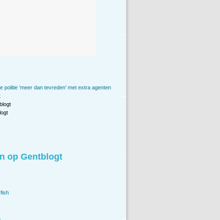
 politie ‘meer dan tevreden’ met extra agenten
t
blogt
ogt
n op Gentblogt
fish
.