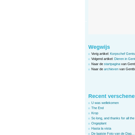
Wegwijs
Vorig artikel:
Korpschef Gentse
Volgend artikel:
Dieren in Gen
Naar de
startpagina
van Gent
Naar de
archieven
van Gentbl
Recent verschene
U was wellekomen
The End
Krop
So long, and thanks for all the 
Ongeplant
Hasta la vista
De laatste Foto van de Dag…