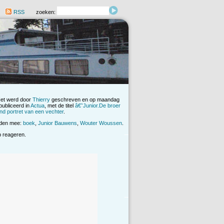
RSS
zoeken:
Het werd door
Thierry
geschreven en op maandag
ubliceerd in
Actua
, met de titel
â€˜Junior.De broer
nd portret van een vechter
.
rden mee:
boek
,
Junior Bauwens
,
Wouter Woussen
.
op reageren.