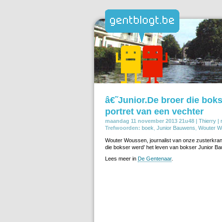
â€˜Junior.De broer die bok
portret van een vechter
maandag 11 november 2013 21u48 |
Thierry
|
Trefwoorden:
boek
,
Junior Bauwens
,
Wouter W
Wouter Woussen, journalist van onze zusterkrant
die bokser werd’ het leven van bokser Junior Ba
Lees meer in
De Gentenaar
.