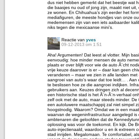
dus niet hebben gemerkt dat het beestje wat he
die baasjes nu oud of jong zijn, maakt niet uit,
ze wonen. En Chihuahua’s zijn eerder het for
mediafiguren, de meeste hondjes van onze o
medemensen zijn van een iets aaibaarder kalib
niks tegen die mexicaanse mini’s.
Reactie van
yves
09-12-2013 om 1:51
Aha! Argumenten! Dat leest al vlotter. Mijn ba
eenvoudig: hoe minder mensen de auto neme
plaats er over blijft voor wie de auto Ã¨cht nod
vrije keuze daarover is er – daar kan geen ch
veranderen – maar we zien in alle landen met 
aangroei van auto’s waar dat toe leidt… . Aa
te beslissen hoe ze die aangroei indijken. Infra
gebruikers aan. Keuzes dringen zich al decenn
een historische stad is het Ã¨n-Ã¨n-verhaal onh
zelf ook met de auto, maar steeds minder. De t
een autoluwere maatschappij zal niet simpel zi
hoogstnodig. Waarom? Omdat we in een maats
waarvan de wegeninfrastructuur aangelegd is d
ambtenaren die geloofden dat de Kennedytunn
oplossing was voor de toekomst. En kijk. De B
auto-injectienaald, waardoor u en ik extreem 
stad inrijden. Megalomaan. Te comfortabel, als 