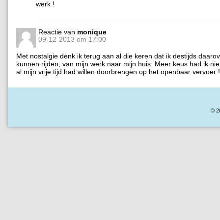
werk !
Reactie van
monique
09-12-2013 om 17:00
Met nostalgie denk ik terug aan al die keren dat ik destijds daaro
kunnen rijden, van mijn werk naar mijn huis. Meer keus had ik niet
al mijn vrije tijd had willen doorbrengen op het openbaar vervoer !
© 2