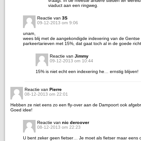
vraagt. In de meeste andere steden ter wereld
viaduct aan een ringweg.
Reactie van
3S
09-12-2013 om 9:06
unam,
wees blij met de aangekondigde indexering van de Gentse
parkeertarieven met 15%, dat gaat toch al in de goede richt
Reactie van
Jimmy
09-12-2013 om 10:44
15% is niet echt een indexering he… ernstig blijven!
Reactie van
Pierre
08-12-2013 om 22:01
Hebben ze niet eens zo een fly-over aan de Dampoort ook afgeb
Goed idee!
Reactie van
nic deroover
08-12-2013 om 22:23
U bent zeker geen fietser… Je moet als fietser maar eens