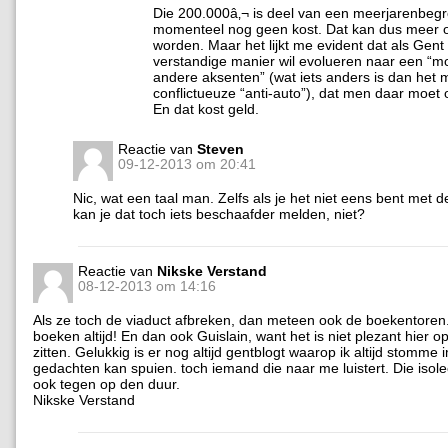
Die 200.000â‚¬ is deel van een meerjarenbegr
momenteel nog geen kost. Dat kan dus meer 
worden. Maar het lijkt me evident dat als Gent
verstandige manier wil evolueren naar een “mob
andere aksenten” (wat iets anders is dan het 
conflictueuze “anti-auto”), dat men daar moet 
En dat kost geld.
Reactie van
Steven
09-12-2013 om 20:41
Nic, wat een taal man. Zelfs als je het niet eens bent met d
kan je dat toch iets beschaafder melden, niet?
Reactie van
Nikske Verstand
08-12-2013 om 14:16
Als ze toch de viaduct afbreken, dan meteen ook de boekentoren.
boeken altijd! En dan ook Guislain, want het is niet plezant hier o
zitten. Gelukkig is er nog altijd gentblogt waarop ik altijd stomme 
gedachten kan spuien. toch iemand die naar me luistert. Die isole
ook tegen op den duur.
Nikske Verstand