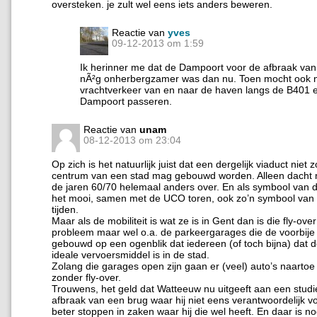
oversteken. je zult wel eens iets anders beweren.
Reactie van
yves
09-12-2013 om 1:59
Ik herinner me dat de Dampoort voor de afbraak van 
nÃ²g onherbergzamer was dan nu. Toen mocht ook n
vrachtverkeer van en naar de haven langs de B401 
Dampoort passeren.
Reactie van
unam
08-12-2013 om 23:04
Op zich is het natuurlijk juist dat een dergelijk viaduct niet z
centrum van een stad mag gebouwd worden. Alleen dacht 
de jaren 60/70 helemaal anders over. En als symbool van die
het mooi, samen met de UCO toren, ook zo’n symbool van
tijden.
Maar als de mobiliteit is wat ze is in Gent dan is die fly-over
probleem maar wel o.a. de parkeergarages die de voorbije 1
gebouwd op een ogenblik dat iedereen (of toch bijna) dat d
ideale vervoersmiddel is in de stad.
Zolang die garages open zijn gaan er (veel) auto’s naartoe 
zonder fly-over.
Trouwens, het geld dat Watteeuw nu uitgeeft aan een studi
afbraak van een brug waar hij niet eens verantwoordelijk voo
beter stoppen in zaken waar hij die wel heeft. En daar is no