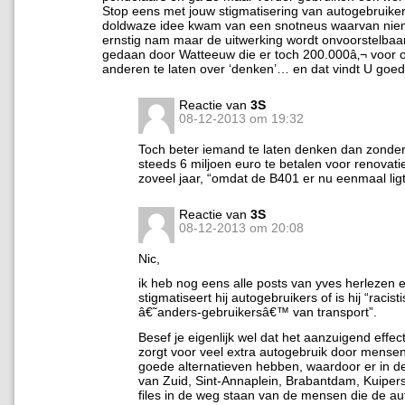
Stop eens met jouw stigmatisering van autogebruiker
doldwaze idee kwam van een snotneus waarvan nie
ernstig nam maar de uitwerking wordt onvoorstelbaar
gedaan door Watteeuw die er toch 200.000â‚¬ voor 
anderen te laten over ‘denken’… en dat vindt U goe
Reactie van
3S
08-12-2013 om 19:32
Toch beter iemand te laten denken dan zonde
steeds 6 miljoen euro te betalen voor renovat
zoveel jaar, “omdat de B401 er nu eenmaal li
Reactie van
3S
08-12-2013 om 20:08
Nic,
ik heb nog eens alle posts van yves herlezen 
stigmatiseert hij autogebruikers of is hij “racist
â€˜anders-gebruikersâ€™ van transport”.
Besef je eigenlijk wel dat het aanzuigend effe
zorgt voor veel extra autogebruik door mense
goede alternatieven hebben, waardoor er in 
van Zuid, Sint-Annaplein, Brabantdam, Kuiper
files in de weg staan van de mensen die de a