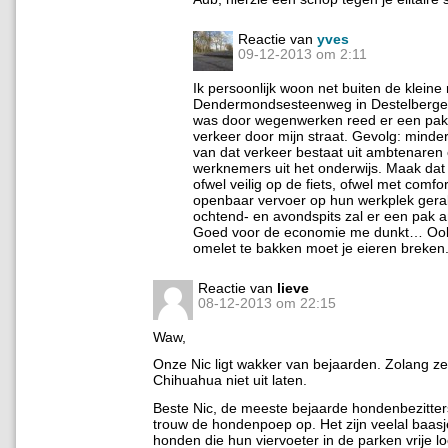
Reactie van
yves
09-12-2013 om 2:11
Ik persoonlijk woon net buiten de kleine
Dendermondsesteenweg in Destelberge
was door wegenwerken reed er een pak
verkeer door mijn straat. Gevolg: minder 
van dat verkeer bestaat uit ambtenaren 
werknemers uit het onderwijs. Maak da
ofwel veilig op de fiets, ofwel met comfo
openbaar vervoer op hun werkplek gera
ochtend- en avondspits zal er een pak a
Goed voor de economie me dunkt… Oo
omelet te bakken moet je eieren breken
Reactie van
lieve
08-12-2013 om 22:15
Waw,
Onze Nic ligt wakker van bejaarden. Zolang z
Chihuahua niet uit laten.
Beste Nic, de meeste bejaarde hondenbezitte
trouw de hondenpoep op. Het zijn veelal baasj
honden die hun viervoeter in de parken vrije l