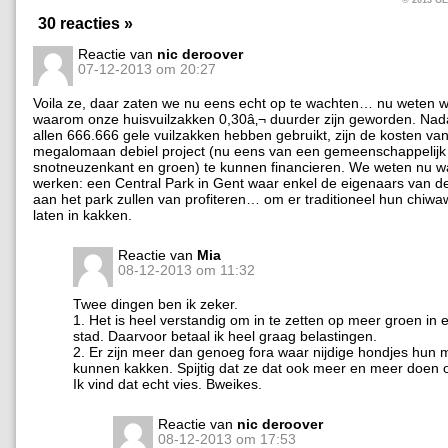
30 reacties »
Reactie van
nic deroover
07-12-2013 om 20:27
Voila ze, daar zaten we nu eens echt op te wachten… nu weten 
waarom onze huisvuilzakken 0,30â‚¬ duurder zijn geworden. Nad
allen 666.666 gele vuilzakken hebben gebruikt, zijn de kosten va
megalomaan debiel project (nu eens van een gemeenschappelijk
snotneuzenkant en groen) te kunnen financieren. We weten nu 
werken: een Central Park in Gent waar enkel de eigenaars van de
aan het park zullen van profiteren… om er traditioneel hun chiw
laten in kakken.
Reactie van
Mia
08-12-2013 om 11:32
Twee dingen ben ik zeker.
1. Het is heel verstandig om in te zetten op meer groen in 
stad. Daarvoor betaal ik heel graag belastingen.
2. Er zijn meer dan genoeg fora waar nijdige hondjes hun
kunnen kakken. Spijtig dat ze dat ook meer en meer doen 
Ik vind dat echt vies. Bweikes.
Reactie van
nic deroover
08-12-2013 om 17:53