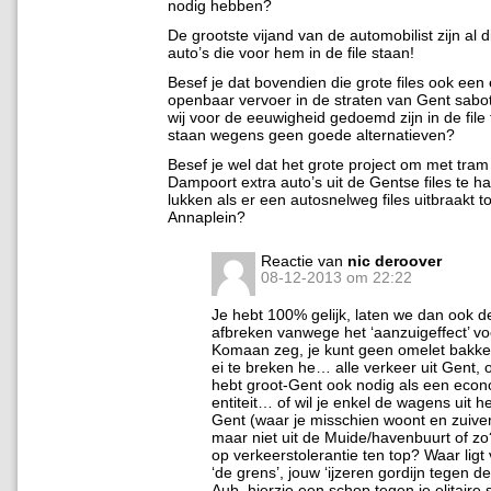
nodig hebben?
De grootste vijand van de automobilist zijn al 
auto’s die voor hem in de file staan!
Besef je dat bovendien die grote files ook een 
openbaar vervoer in de straten van Gent sabo
wij voor de eeuwigheid gedoemd zijn in de file t
staan wegens geen goede alternatieven?
Besef je wel dat het grote project om met tram
Dampoort extra auto’s uit de Gentse files te ha
lukken als er een autosnelweg files uitbraakt to
Annaplein?
Reactie van
nic deroover
08-12-2013 om 22:22
Je hebt 100% gelijk, laten we dan ook 
afbreken vanwege het ‘aanzuigeffect’ v
Komaan zeg, je kunt geen omelet bakk
ei te breken he… alle verkeer uit Gent, 
hebt groot-Gent ook nodig als een eco
entiteit… of wil je enkel de wagens uit h
Gent (waar je misschien woont en zuiver 
maar niet uit de Muide/havenbuurt of zo
op verkeerstolerantie ten top? Waar ligt
‘de grens’, jouw ‘ijzeren gordijn tegen d
Aub, hierzie een schop tegen je elitair