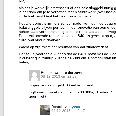
Nic,
als het je werkelijk interesseert of ons belastinggeld nuttig 
is het dom om je te verzetten tegen studiewerk (over hoe 
in de toekomst Gent het best binnenkomen).
Het allerdomst is immers zonder nadenken tot in de eeuwi
belastinggeld blijven pompen in de renovatie van een onde
achterhaald verkeerskundig idee als een stadsautosnelweg
De eerstkomende renovatie van de B401 is geschat op â‚¬ 
euro, wat vind je daarvan?
Wacht op zijn minst het resultaat van dat studiewerk af…
Het zou bijvoorbeeld kunnen dat de B401 botst met de Vl
investering in tramlijn 7 langs de Zuid om automobilisten uit 
halen,
Reactie van
nic deroover
08-12-2013 om 22:27
Ik geef je daarin gelijk. Goed argument.
Blijft over… moet dat nu echt 200.000â‚¬ kosten? Sm
zuur, niet?
Reactie van
yves
09-12-2013 om 2:17