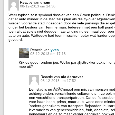
Reactie van
unam
08-12-2013 om 14:30
Weer typisch zo’n symbool dossier van een Groen politicus. Denkt
dat er auto minder in de stad zal rijden als die fly-over afgebroken
worden vooral de stad ingezogen door de vele parkings die er ge
onder het bestuur van Temmerman. Iedereen met een half pond v
toen al dat zoiets niet deugde maar zij ging nu eenmaal voor een
auto en auto. Watteeuw had toen misschien beter wat harder oppo
gevoerd.
Reactie van
yves
08-12-2013 om 17:18
Kijk es goed rondom jou. Welke partijlijsttrekker pakte hier
mee uit?
Reactie van
nic deroover
08-12-2013 om 17:52
Een stad is nu Ã©Ã©nmaal een mix van mensen met 
achtergronden, verschillende culturen etc… zo ook
een verschillend transportpatroon. Dat de fietsersb
voor haar leden, prima, maar aub, wees eens minder 
‘anders-gebruikers’ van transport. Bejaarden, huisart
leveranciers van geneesmiddelen, fruit, vlees etc, s
pendelaars en ga zo maar verder gebruiken ook wel 