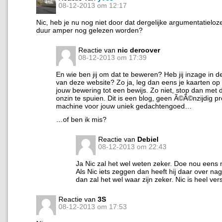
08-12-2013 om 12:17
Nic, heb je nu nog niet door dat dergelijke argumentatielo
duur amper nog gelezen worden?
Reactie van
nic deroover
08-12-2013 om 17:39
En wie ben jij om dat te beweren? Heb jij inzage in de
van deze website? Zo ja, leg dan eens je kaarten op t
jouw bewering tot een bewijs. Zo niet, stop dan met d
onzin te spuien. Dit is een blog, geen Ã©Ã©nzijdig 
machine voor jouw uniek gedachtengoed…
…of ben ik mis?
Reactie van
Debiel
08-12-2013 om 22:43
Ja Nic zal het wel weten zeker. Doe nou eens
Als Nic iets zeggen dan heeft hij daar over na
dan zal het wel waar zijn zeker. Nic is heel ver
Reactie van
3S
08-12-2013 om 17:53