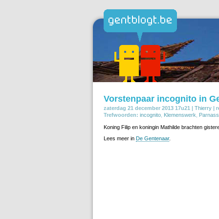
Vorstenpaar incognito in G
zaterdag 21 december 2013 17u21 |
Thierry
|
r
Trefwoorden:
incognito
,
Klemenswerk
,
Parnas
Koning Filip en koningin Mathilde brachten gist
Lees meer in
De Gentenaar
.