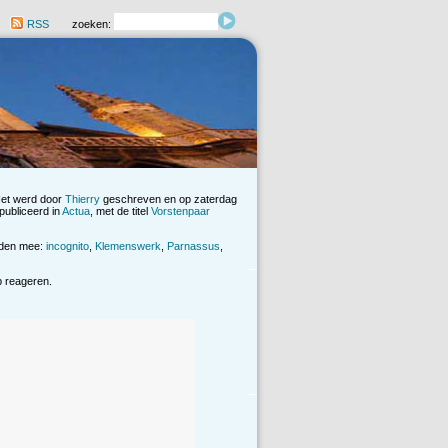
RSS
zoeken:
Het werd door
Thierry
geschreven en op zaterdag
ubliceerd in
Actua
, met de titel
Vorstenpaar
rden mee:
incognito
,
Klemenswerk
,
Parnassus
,
op reageren.