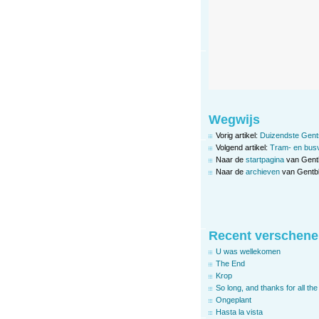
Wegwijs
Vorig artikel:
Duizendste Gent
Volgend artikel:
Tram- en busv
Naar de
startpagina
van Gent
Naar de
archieven
van Gentbl
Recent verschene
U was wellekomen
The End
Krop
So long, and thanks for all the 
Ongeplant
Hasta la vista