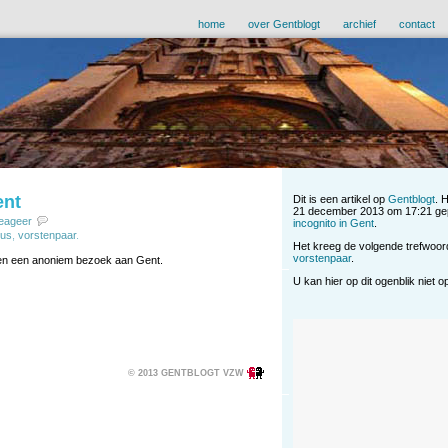
home
over Gentblogt
archief
contact
ent
Dit is een artikel op
Gentblogt
. 
21 december 2013 om 17:21 gep
eageer
incognito in Gent
.
sus
,
vorstenpaar
.
Het kreeg de volgende trefwoo
vorstenpaar
.
eren een anoniem bezoek aan Gent.
U kan hier op dit ogenblik niet 
© 2013 GENTBLOGT VZW