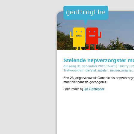
Stelende nepverzorgster moe
dinsdag 31 december 2013 15u20 |
Thierry
|
r
Trefwoorden:
diefstal
,
juwelen
,
nepverzorgster
,
Een 23-jarige vrouw uit Gent die als nepverzorg
moet niet naar de gevangenis.
Lees meer bij
De Gentenaar
.