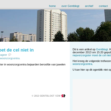
home
over Gentblogt
archief
contact
t de cel niet in
Dit is een artikel op
Gentblogt
. 
december 2013 om 15:20 gepubl
eageer
nepverzorgster moet de cel niet
woonzorgcentra
.
Het kreeg de volgende trefwoo
woonzorgcentra
.
ster in woonzorgcentra bejaarden beroofde van juwelen
U kan hier op dit ogenblik niet 
© 2013 GENTBLOGT VZW