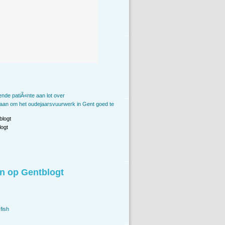
vende patiÃ«nte aan lot over
taan om het oudejaarsvuurwerk in Gent goed te
blogt
ogt
n op Gentblogt
fish