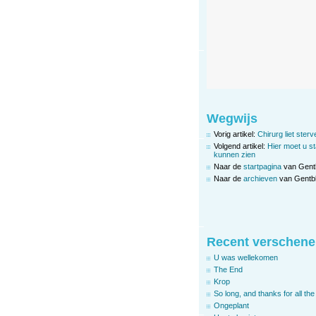
Wegwijs
Vorig artikel:
Chirurg liet ster
Volgend artikel:
Hier moet u s
kunnen zien
Naar de
startpagina
van Gent
Naar de
archieven
van Gentbl
Recent verschene
U was wellekomen
The End
Krop
So long, and thanks for all the 
Ongeplant