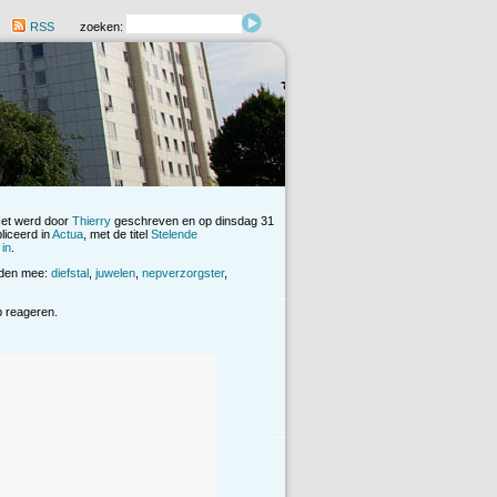
RSS
zoeken:
Het werd door
Thierry
geschreven en op dinsdag 31
iceerd in
Actua
, met de titel
Stelende
 in
.
rden mee:
diefstal
,
juwelen
,
nepverzorgster
,
op reageren.