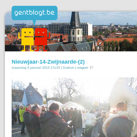
Nieuwjaar-14-Zwijnaarde-(2)
maandag 6 januari 2014 17u33 |
Gudrun
|
reageer
.