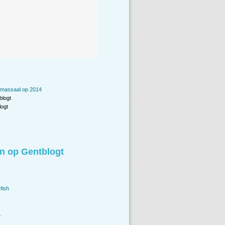
 massaal op 2014
blogt
ogt
n op Gentblogt
fish
.