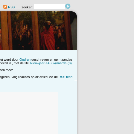
RSS
zoeken:
Het werd door
Gudrun
geschreven en op maandag
eerd in , met de titel
Nieuwjaar-14-Zwijnaarde-(8)
.
den mee: .
eren. Volg reacties op dit artikel via de
RSS feed
.