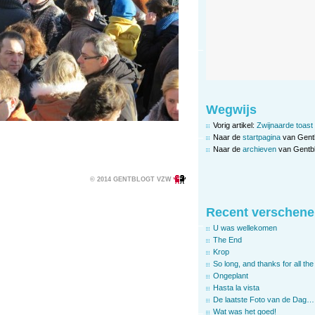
Wegwijs
Vorig artikel:
Zwijnaarde toast
Naar de
startpagina
van Gent
Naar de
archieven
van Gentbl
© 2014 GENTBLOGT VZW
Recent verschene
U was wellekomen
The End
Krop
So long, and thanks for all the 
Ongeplant
Hasta la vista
De laatste Foto van de Dag…
Wat was het goed!