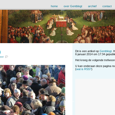
home
over Gentblogt
archief
contact
)
Dit is een artikel op
Gentblogt
. 
6 januari 2014 om 17:34 gepublic
eer
Het kreeg de volgende trefwoor
U kan onderaan deze pagina reag
(
wat is RSS?
)