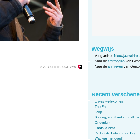
Wegwijs
Vorig artikel:
Nieuwjaarsdrink 
Naar de
startpagina
van Gent
Naar de
archieven
van Gentbl
© 2014 GENTBLOGT VZW
Recent verschene
U was wellekomen
The End
Krop
So long, and thanks for all the 
Ongeplant
Hasta la vista
De laatste Foto van de Dag…
Wat was het goed!