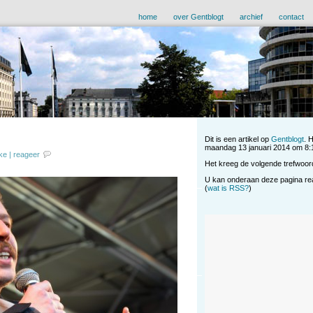
home
over Gentblogt
archief
contact
Dit is een artikel op
Gentblogt
. 
maandag 13 januari 2014 om 8:11
eke
|
reageer
Het kreeg de volgende trefwoor
U kan onderaan deze pagina reag
(
wat is RSS?
)