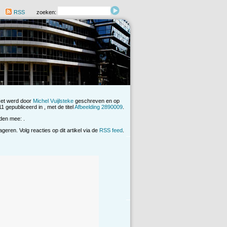
RSS
zoeken:
Het werd door
Michel Vuijlsteke
geschreven en op
 gepubliceerd in , met de titel
Afbeelding 2890009
.
den mee: .
eren. Volg reacties op dit artikel via de
RSS feed
.