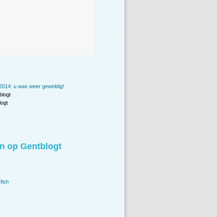
2014: u was weer geweldig!
blogt
ogt
n op Gentblogt
fish
.