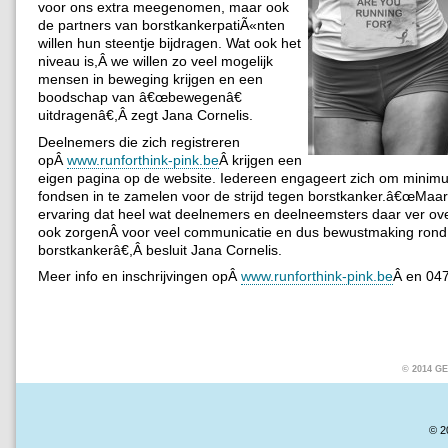
voor ons extra meegenomen, maar ook
de partners van borstkankerpatiÃ«nten
willen hun steentje bijdragen. Wat ook het
niveau is,Â we willen zo veel mogelijk
mensen in beweging krijgen en een
boodschap van â€œbewegenâ€
uitdragenâ€,Â zegt Jana Cornelis.
Deelnemers die zich registreren
opÂ
www.runforthink-pink.be
Â
krijgen een
eigen pagina op de website. Iedereen engageert zich om minim
fondsen in te zamelen voor de strijd tegen borstkanker.â€œMaar
ervaring dat heel wat deelnemers en deelneemsters daar ver ov
ook zorgenÂ voor veel communicatie en dus bewustmaking rond
borstkankerâ€,Â besluit Jana Cornelis.
Meer info en inschrijvingen opÂ
www.runforthink-pink.be
Â en 04
© 2014 
© 2