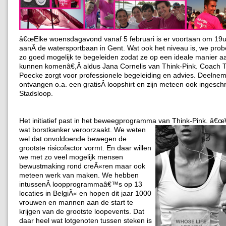
â€œElke woensdagavond vanaf 5 februari is er voortaan om 19u 
aanÂ de watersportbaan in Gent. Wat ook het niveau is, we pro
zo goed mogelijk te begeleiden zodat ze op een ideale manier aa
kunnen komenâ€,Â aldus Jana Cornelis van Think-Pink. Coach
Poecke zorgt voor professionele begeleiding en advies. Deelne
ontvangen o.a. een gratisÂ loopshirt en zijn meteen ook ingesch
Stadsloop.
Het initiatief past in het beweegprogramma van Think-Pink.
â€œW
wat borstkanker veroorzaakt. We weten
wel dat onvoldoende bewegen de
grootste risicofactor vormt. En daar willen
we met zo veel mogelijk mensen
bewustmaking rond creÃ«ren maar ook
meteen werk van maken. We hebben
intussenÂ loopprogrammaâ€™s op 13
locaties in BelgiÃ« en hopen dit jaar 1000
vrouwen en mannen aan de start te
krijgen van de grootste loopevents. Dat
daar heel wat lotgenoten tussen steken is