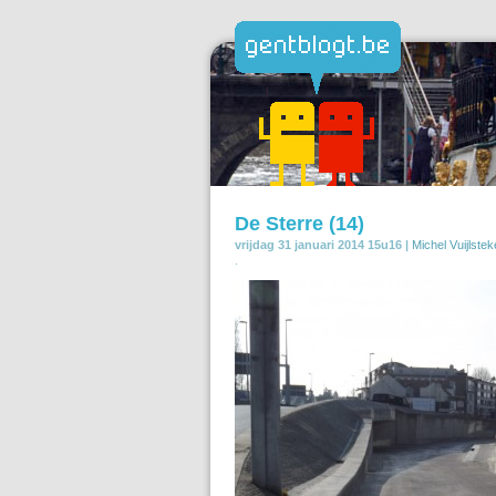
De Sterre (14)
vrijdag 31 januari 2014 15u16 |
Michel Vuijlstek
.