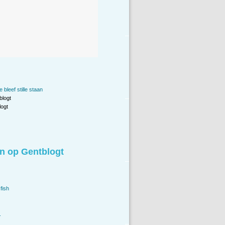
 bleef stille staan
blogt
ogt
n op Gentblogt
fish
.