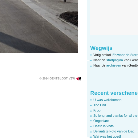
Wegwijs
Vorig artikel:
En waar de Sterre
Naar de
startpagina
van Gent
Naar de
archieven
van Gentbl
© 2014 GENTBLOGT VZW
Recent verschene
U was wellekomen
The End
Krop
So long, and thanks for all the 
Ongeplant
Hasta la vista
De laatste Foto van de Dag…
Wat was het goed!