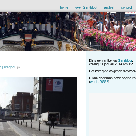
home
over Gentblogt
archief
contact
Dit is een artikel op
Gentblogt
. 
vrijdag 31 januari 2014 om 15:16
e
|
reageer
Het kreeg de volgende trefwoor
U kan onderaan deze pagina reag
(
wat is RSS?
)