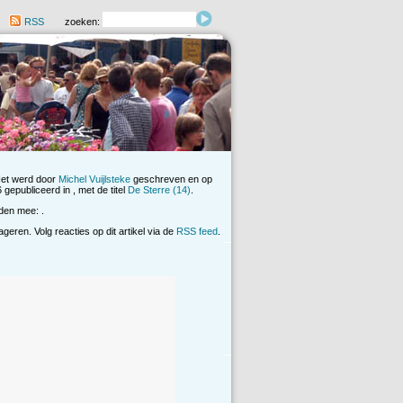
RSS
zoeken:
Het werd door
Michel Vuijlsteke
geschreven en op
 gepubliceerd in , met de titel
De Sterre (14)
.
den mee: .
eren. Volg reacties op dit artikel via de
RSS feed
.