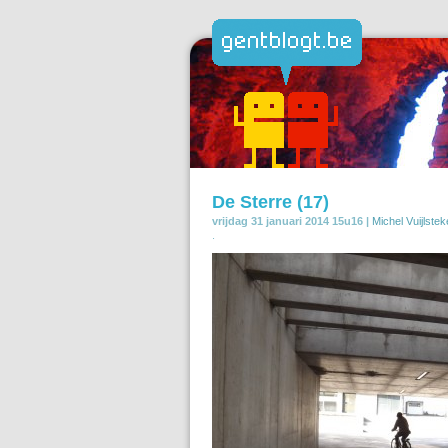
De Sterre (17)
vrijdag 31 januari 2014 15u16 |
Michel Vuijlstek
.