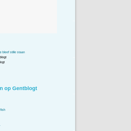
 bleef stille staan
blogt
ogt
n op Gentblogt
fish
.