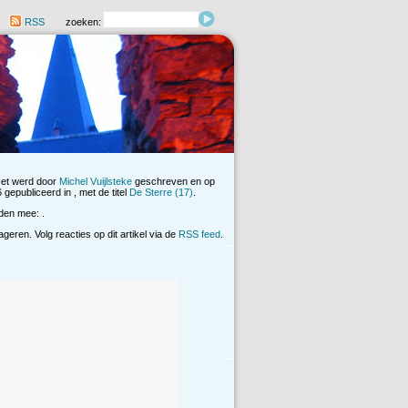
RSS
zoeken:
Het werd door
Michel Vuijlsteke
geschreven en op
 gepubliceerd in , met de titel
De Sterre (17)
.
den mee: .
eren. Volg reacties op dit artikel via de
RSS feed
.