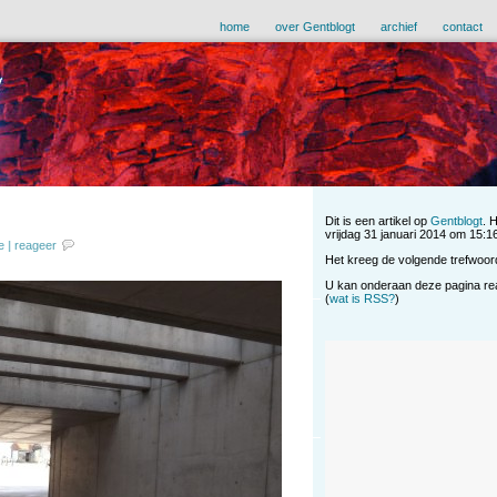
home
over Gentblogt
archief
contact
Dit is een artikel op
Gentblogt
. 
vrijdag 31 januari 2014 om 15:16
e
|
reageer
Het kreeg de volgende trefwoor
U kan onderaan deze pagina reag
(
wat is RSS?
)