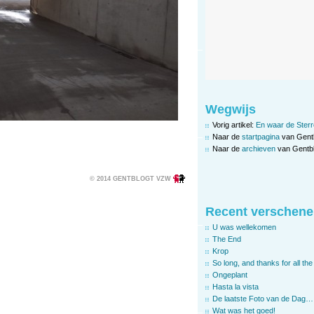
Wegwijs
Vorig artikel:
En waar de Sterre
Naar de
startpagina
van Gent
Naar de
archieven
van Gentbl
© 2014 GENTBLOGT VZW
Recent verschene
U was wellekomen
The End
Krop
So long, and thanks for all the 
Ongeplant
Hasta la vista
De laatste Foto van de Dag…
Wat was het goed!