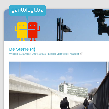
De Sterre (4)
vrijdag 31 januari 2014 15u15 |
Michel Vuijlsteke
|
reageer
.