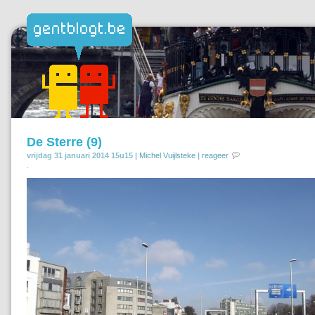
De Sterre (9)
vrijdag 31 januari 2014 15u15 |
Michel Vuijlsteke
|
reageer
.