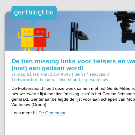
De tien missing links voor fietsers en wa
(niet) aan gedaan wordt
vrijdag 21 februari 2014 8u47 |
teun
|
4 reacties
Trefwoorden:
fietsers
,
fietsersbond
,
filip-watteeuw
.
De Fietsersbond heeft deze week samen met het Gents Milieufr
nieuwe zwarte lijst met tien ‘missing links’ in het Gentse fietspa
gemaakt. Gentenaar.be legde de lijst voor aan schepen van Mobili
Watteeuw (Groen).
Lees meer bij
De Gentenaar
.