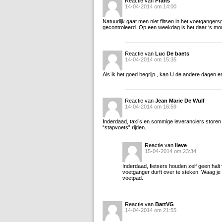
Reactie van
Frans
14-04-2014 om 14:00
Natuurlijk gaat men niet flitsen in het voetgangers
gecontroleerd. Op een weekdag is het daar ‘s m
Reactie van
Luc De baets
14-04-2014 om 15:35
Als ik het goed begrijp , kan U de andere dagen e
Reactie van
Jean Marie De Wulf
14-04-2014 om 16:59
Inderdaad, taxi’s en sommige leveranciers storen 
“stapvoets” rijden.
Reactie van
lieve
15-04-2014 om 23:34
Inderdaad, fietsers houden zelf geen halt 
voetganger durft over te steken. Waag je 
voetpad.
Reactie van
BartVG
14-04-2014 om 21:55