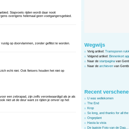
gebied. Stapvoets rijden wordt daar nooit
orgens overigens helemaal geen voetgangersgebied.
r rustig op doorvlammen, zonder geflitst te worden.
Wegwijs
Vorig artikel:
Tramsporen rukk
Volgend artikel:
Binnenkort ap
Naar de
startpagina
van Gent
Naar de
archieven
van Gentbl
zich echt niet. Ook fietsers houden het niet op
Recent verschene
voor een zebrapad, zijn zelfs verontwaardigd als je als
U was wellekomen
ook niet uit de deur want ze rijden je omver op het
The End
Krop
So long, and thanks for all the 
Ongeplant
Hasta la vista
De laatste Foto van de Dag…