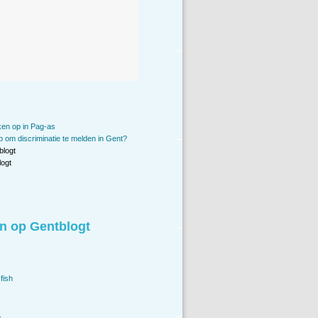
en op in Pag-as
p om discriminatie te melden in Gent?
blogt
ogt
n op Gentblogt
fish
.