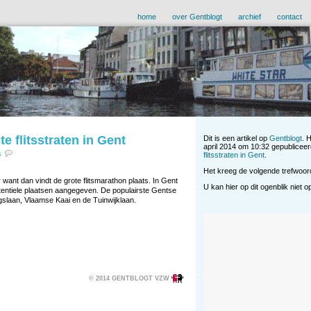
home
over Gentblogt
archief
contact
e flitsstraten in Gent
Dit is een artikel op
Gentblogt
. 
april 2014 om 10:32 gepubliceer
s
flitsstraten in Gent
.
Het kreeg de volgende trefwoo
 want dan vindt de grote flitsmarathon plaats. In Gent
U kan hier op dit ogenblik niet 
ntiele plaatsen aangegeven. De populairste Gentse
ingslaan, Vlaamse Kaai en de Tuinwijklaan.
© 2014 GENTBLOGT VZW