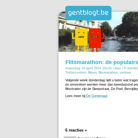
Flitsmarathon: de populairst
maandag 14 april 2014 10u32 |
teun
|
6 reactie
Trefwoorden:
flitsen
,
flitsmarathon
,
verkeer
.
Volgende week donderdag rijdt u beter wat trager
en omstreken werden meer dan tweeduizend pote
flitsstraten zijn de Sleepstraat, De Poel, Bevrijd
Lees meer bij
De Gentenaar
.
6 reacties »