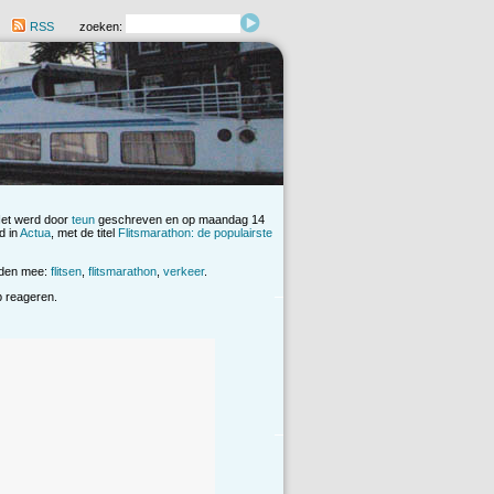
RSS
zoeken:
Het werd door
teun
geschreven en op maandag 14
d in
Actua
, met de titel
Flitsmarathon: de populairste
rden mee:
flitsen
,
flitsmarathon
,
verkeer
.
op reageren.