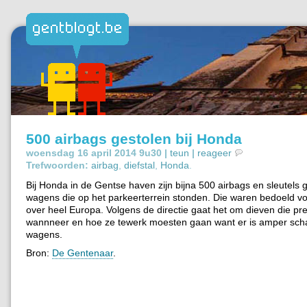
500 airbags gestolen bij Honda
woensdag 16 april 2014 9u30 |
teun
|
reageer
Trefwoorden:
airbag
,
diefstal
,
Honda
.
Bij Honda in de Gentse haven zijn bijna 500 airbags en sleutels g
wagens die op het parkeerterrein stonden. Die waren bedoeld vo
over heel Europa. Volgens de directie gaat het om dieven die pre
wannneer en hoe ze tewerk moesten gaan want er is amper sch
wagens.
Bron:
De Gentenaar
.