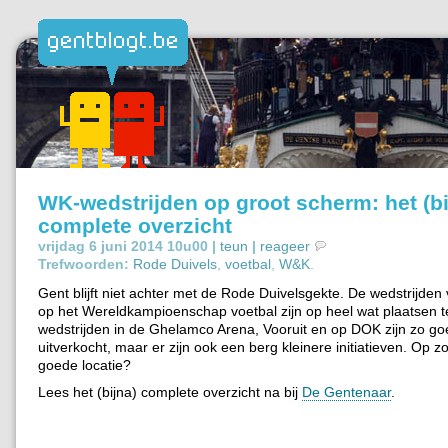
WK-wedstrijden op groot scherm: het (bi
complete overzicht
vrijdag 6 juni 2014 10u00 |
teun
|
reageer
Trefwoorden:
Rode Duivels
,
voetbal
,
W&K
.
Gent blijft niet achter met de Rode Duivelsgekte. De wedstrijden
op het Wereldkampioenschap voetbal zijn op heel wat plaatsen t
wedstrijden in de Ghelamco Arena, Vooruit en op DOK zijn zo go
uitverkocht, maar er zijn ook een berg kleinere initiatieven. Op 
goede locatie?
Lees het (bijna) complete overzicht na bij
De Gentenaar
.