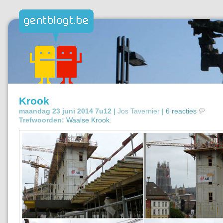
Krook
maandag 23 juni 2014 7u12 |
Jos Tavernier
|
6 reacties
Trefwoorden:
Waalse Krook
.