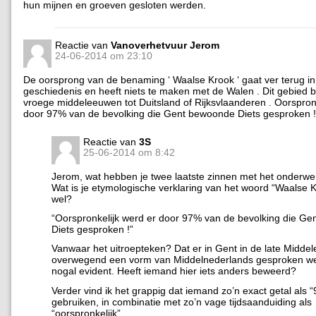
hun mijnen en groeven gesloten werden.
Reactie van
Vanoverhetvuur Jerom
24-06-2014 om 23:10
De oorsprong van de benaming ‘ Waalse Krook ‘ gaat ver terug i
geschiedenis en heeft niets te maken met de Walen . Dit gebied 
vroege middeleeuwen tot Duitsland of Rijksvlaanderen . Oorspronk
door 97% van de bevolking die Gent bewoonde Diets gesproken !
Reactie van
3S
25-06-2014 om 8:42
Jerom, wat hebben je twee laatste zinnen met het onderw
Wat is je etymologische verklaring van het woord “Waalse 
wel?
“Oorspronkelijk werd er door 97% van de bevolking die G
Diets gesproken !”
Vanwaar het uitroepteken? Dat er in Gent in de late Midde
overwegend een vorm van Middelnederlands gesproken werd
nogal evident. Heeft iemand hier iets anders beweerd?
Verder vind ik het grappig dat iemand zo’n exact getal als “
gebruiken, in combinatie met zo’n vage tijdsaanduiding als
“oorspronkelijk”