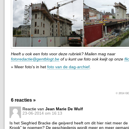
Heeft u ook een foto voor deze rubriek? Mailen mag naar
fotoredactie@gentblogt.be
of u kunt uw foto ook kwijt op onze
fl
» Meer foto's in het
foto van de dag-archief
.
© 2014 
6 reacties »
Reactie van
Jean Marie De Wulf
23-06-2014 om 16:13
Is het Siegfried Bracke die geijverd heeft om dit hier niet meer d
Krook” te noemen? De geschiedenis wordt meer en meer gemani