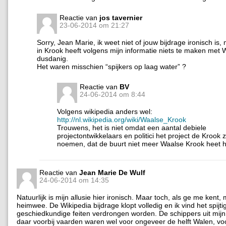
Reactie van
jos tavernier
23-06-2014 om 21:27
Sorry, Jean Marie, ik weet niet of jouw bijdrage ironisch is
in Krook heeft volgens mijn informatie niets te maken met 
dusdanig.
Het waren misschien “spijkers op laag water” ?
Reactie van
BV
24-06-2014 om 8:44
Volgens wikipedia anders wel:
http://nl.wikipedia.org/wiki/Waalse_Krook
Trouwens, het is niet omdat een aantal debiele
projectontwikkelaars en politici het project de Krook 
noemen, dat de buurt niet meer Waalse Krook heet 
Reactie van
Jean Marie De Wulf
24-06-2014 om 14:35
Natuurlijk is mijn allusie hier ironisch. Maar toch, als ge me kent, 
heimwee. De Wikipedia bijdrage klopt volledig en ik vind het spijti
geschiedkundige feiten verdrongen worden. De schippers uit mijn
daar voorbij vaarden waren wel voor ongeveer de helft Walen, voor