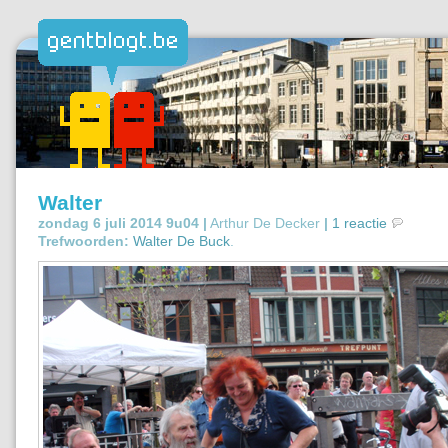
Walter
zondag 6 juli 2014 9u04 |
Arthur De Decker
|
1 reactie
Trefwoorden:
Walter De Buck
.