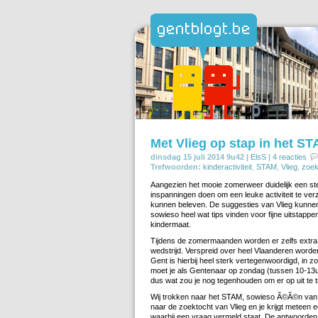
Met Vlieg op stap in het S
dinsdag 15 juli 2014 9u42 |
ElsS
|
4 reacties
Trefwoorden:
kinderactiviteit
,
STAM
,
Vlieg
,
zoek
Aangezien het mooie zomerweer duidelijk een ste
inspanningen doen om een leuke activiteit te verz
kunnen beleven. De suggesties van Vlieg kunnen h
sowieso heel wat tips vinden voor fijne uitstappe
kindermaat.
Tijdens de zomermaanden worden er zelfs extr
wedstrijd. Verspreid over heel Vlaanderen worde
Gent is hierbij heel sterk vertegenwoordigd, in 
moet je als Gentenaar op zondag (tussen 10-13u
dus wat zou je nog tegenhouden om er op uit te 
Wij trokken naar het STAM, sowieso Ã©Ã©n van o
naar de zoektocht van Vlieg en je krijgt meteen ee
waarbij een vraag vermeld staat. De antwoorden m