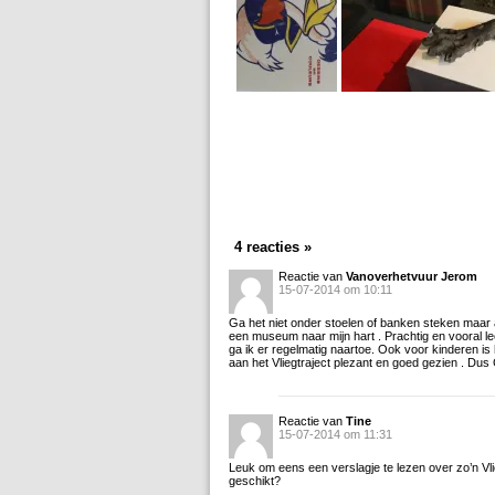
4 reacties »
Reactie van
Vanoverhetvuur Jerom
15-07-2014 om 10:11
Ga het niet onder stoelen of banken steken maa
een museum naar mijn hart . Prachtig en vooral le
ga ik er regelmatig naartoe. Ook voor kinderen i
aan het Vliegtraject plezant en goed gezien . Dus
Reactie van
Tine
15-07-2014 om 11:31
Leuk om eens een verslagje te lezen over zo’n Vlie
geschikt?