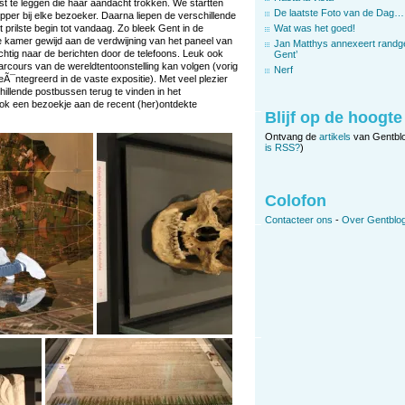
st te leggen die haar aandacht trokken. We startten
De laatste Foto van de Dag…
topper bij elke bezoeker. Daarna liepen de verschillende
t prilste begin tot vandaag. Zo bleek Gent in de
Wat was het goed!
de kamer gewijd aan de verdwijning van het paneel van
Jan Matthys annexeert randg
htig naar de berichten door de telefoons. Leuk ook
Gent’
 parcours van de wereldtentoonstelling kan volgen (vorig
Nerf
 geÃ¯ntegreerd in de vaste expositie). Met veel plezier
illende postbussen terug te vinden in het
ook een bezoekje aan de recent (her)ontdekte
Blijf op de hoogte
Ontvang de
artikels
van Gentbl
is RSS?
)
Colofon
Contacteer ons
-
Over Gentblog