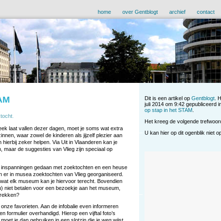
home
over Gentblogt
archief
contact
TAM
Dit is een artikel op
Gentblogt
. 
juli 2014 om 9:42 gepubliceerd 
op stap in het STAM
.
tocht
.
Het kreeg de volgende trefwoo
ek laat vallen dezer dagen, moet je soms wat extra
U kan hier op dit ogenblik niet 
innen, waar zowel de kinderen als jijzelf plezier aan
ierbij zeker helpen. Via Uit in Vlaanderen kan je
n, maar de suggesties van Vlieg zijn speciaal op
a inspanningen gedaan met zoektochten en een heuse
n er in musea zoektochten van Vlieg georganiseerd.
zowat elk museum kan je hiervoor terecht. Bovendien
) niet betalen voor een bezoekje aan het museum,
trekken?
nze favorieten. Aan de infobalie even informeren
n formulier overhandigd. Hierop een vijftal foto’s
oet je dan gebruiken in een slotzin die je weg wijst