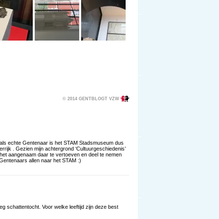
© 2014 GENTBLOGT VZW
r als echte Gentenaar is het STAM Stadsmuseum dus
errijk . Gezien mijn achtergrond ‘Cultuurgeschiedenis’
s het aangenaam daar te vertoeven en deel te nemen
 Gentenaars allen naar het STAM :)
g schattentocht. Voor welke leeftijd zijn deze best