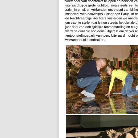
voetspoor van dochterlief te lopen en beelden va
uiteraard bij de grote luchtfoto, nog steeds een 
zalen in en uit en verkenden onze stad van bij he
middeleeuwen nauwelijks kleiner dan Parijs. In 
de Rechtvaardige Rechters luisterden we aandac
om vast te stellen dat je nog steeds het digitale
jaar deel van een tijdelijke tentoonstelling en nu
werd de console nog eens uitgetest om de versch
tentoonstellingspark van toen. Uiteraard mocht 
wolvenpoot niet ontbreken.