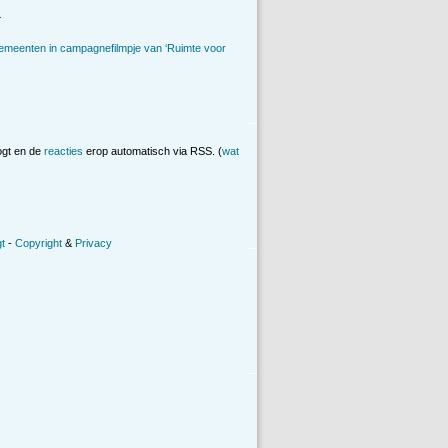
.
emeenten in campagnefilmpje van ‘Ruimte voor
ogt en de
reacties
erop automatisch via RSS. (
wat
t
-
Copyright
&
Privacy