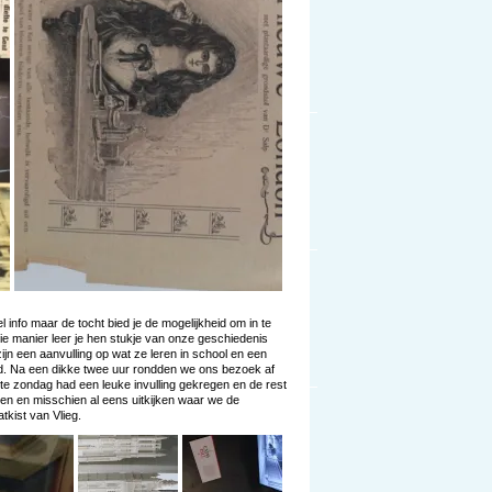
 info maar de tocht bied je de mogelijkheid om in te
e manier leer je hen stukje van onze geschiedenis
ijn een aanvulling op wat ze leren in school en een
ad. Na een dikke twee uur rondden we ons bezoek af
tte zondag had een leuke invulling gekregen en de rest
en en misschien al eens uitkijken waar we de
kist van Vlieg.