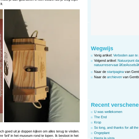
t.
Wegwijs
Vorig artikel:
Verboden aan te
Volgend artikel:
Natuurpunt da
natuurreservaat â€œAsselsâ€
Naar de
startpagina
van Gent
Naar de
archieven
van Gentbl
Recent verschene
U was wellekomen
The End
Krop
So long, and thanks for all the 
och goed uit je doppen kijken om alles terug te vinden.
Ongeplant
 ‘bril’ in het museum rond te lopen. Ik besloot in het
Hasta la vista