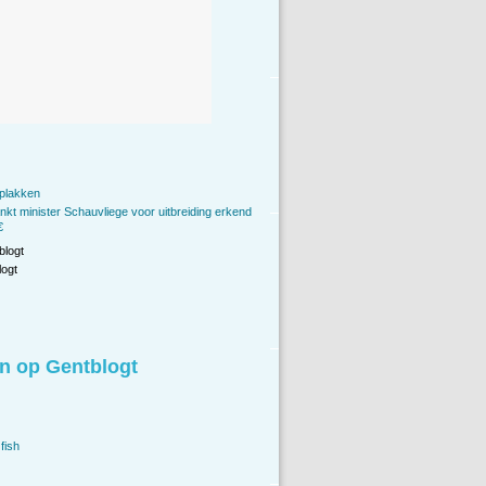
 plakken
nkt minister Schauvliege voor uitbreiding erkend

blogt
ogt
n op Gentblogt
fish