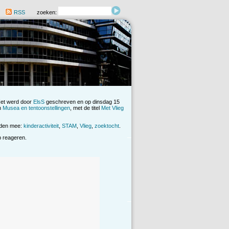
RSS
zoeken:
Het werd door
ElsS
geschreven en op dinsdag 15
in
Musea en tentoonstellingen
, met de titel
Met Vlieg
rden mee:
kinderactiviteit
,
STAM
,
Vlieg
,
zoektocht
.
op reageren.