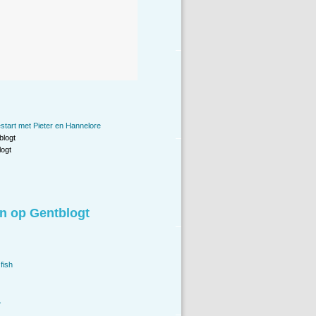
start met Pieter en Hannelore
blogt
ogt
n op Gentblogt
fish
.