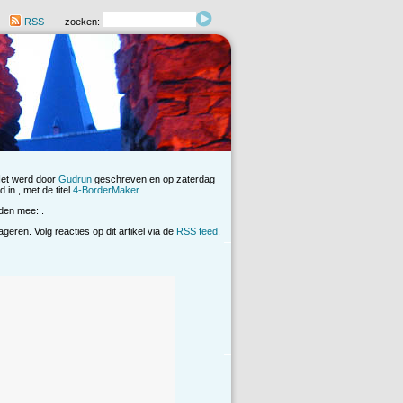
RSS
zoeken:
Het werd door
Gudrun
geschreven en op zaterdag
 in , met de titel
4-BorderMaker
.
den mee: .
eren. Volg reacties op dit artikel via de
RSS feed
.