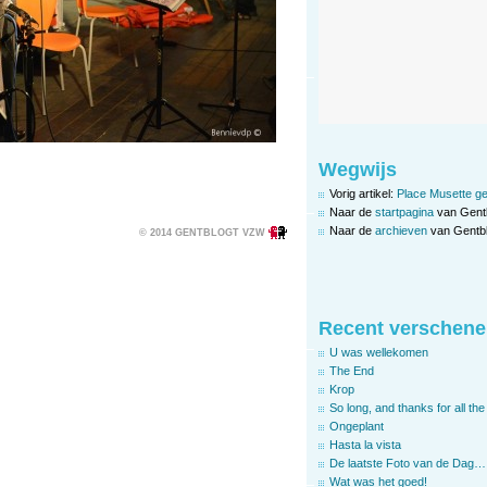
Wegwijs
Vorig artikel:
Place Musette ge
Naar de
startpagina
van Gent
Naar de
archieven
van Gentbl
© 2014 GENTBLOGT VZW
Recent verschene
U was wellekomen
The End
Krop
So long, and thanks for all the 
Ongeplant
Hasta la vista
De laatste Foto van de Dag…
Wat was het goed!