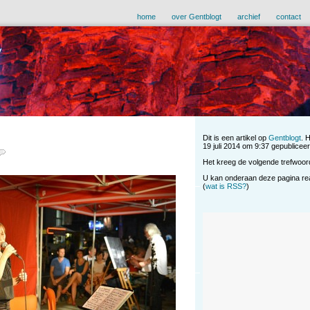
home
over Gentblogt
archief
contact
Dit is een artikel op
Gentblogt
. 
19 juli 2014 om 9:37 gepubliceerd
Het kreeg de volgende trefwoor
U kan onderaan deze pagina reag
(
wat is RSS?
)