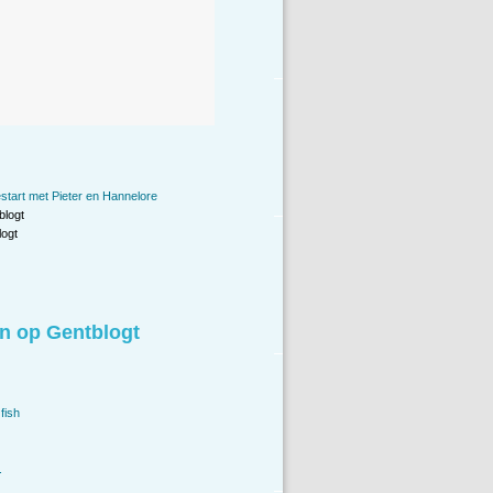
start met Pieter en Hannelore
blogt
ogt
n op Gentblogt
fish
.