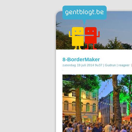
8-BorderMaker
zaterdag 19 juli 2014 9u37 |
Gudrun
|
reageer
.