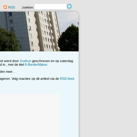
RSS
zoeken:
Het werd door
Gudrun
geschreven en op zaterdag
 in , met de titel
8-BorderMaker
.
den mee: .
eren. Volg reacties op dit artikel via de
RSS feed
.