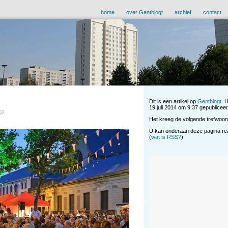
home
over Gentblogt
archief
contact
Dit is een artikel op
Gentblogt
. 
19 juli 2014 om 9:37 gepubliceerd
Het kreeg de volgende trefwoor
U kan onderaan deze pagina reag
(
wat is RSS?
)