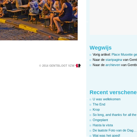
Wegwijs
Vorig artikel:
Place Musette ge
Naar de
startpagina
van Gent
Naar de
archieven
van Gentbl
© 2014 GENTBLOGT VZW
Recent verschene
U was wellekomen
The End
Krop
So long, and thanks for all the 
Ongeplant
Hasta la vista
De laatste Foto van de Dag…
Wat was het goed!