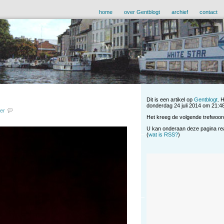
home
over Gentblogt
archief
contact
Dit is een artikel op
Gentblogt
. 
donderdag 24 juli 2014 om 21:48 
er
Het kreeg de volgende trefwoor
U kan onderaan deze pagina reag
(
wat is RSS?
)