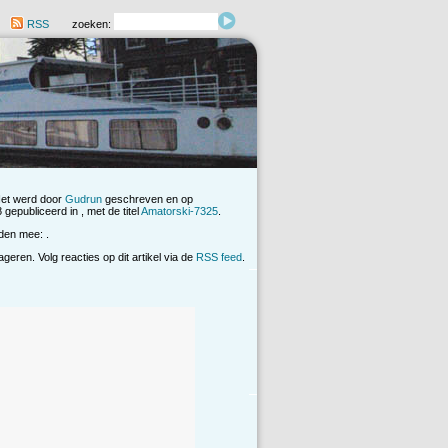
RSS
zoeken:
Het werd door
Gudrun
geschreven en op
gepubliceerd in , met de titel
Amatorski-7325
.
den mee: .
eren. Volg reacties op dit artikel via de
RSS feed
.