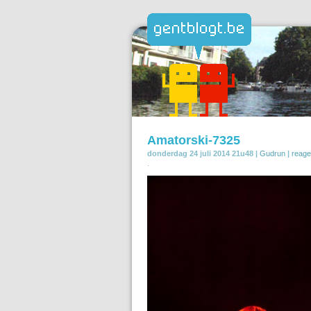
Amatorski-7325
donderdag 24 juli 2014 21u48 |
Gudrun
|
reage
.