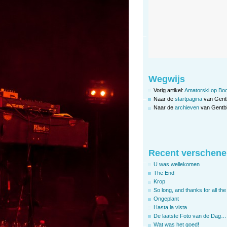
Wegwijs
Vorig artikel:
Amatorski op B
Naar de
startpagina
van Gent
Naar de
archieven
van Gentbl
Recent verschene
U was wellekomen
The End
Krop
So long, and thanks for all the 
Ongeplant
Hasta la vista
De laatste Foto van de Dag…
Wat was het goed!