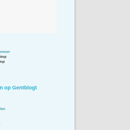
oomtown
blogt
ogt
n op Gentblogt
fish
.