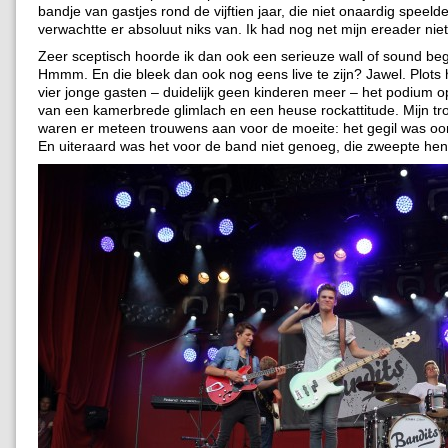
bandje van gastjes rond de vijftien jaar, die niet onaardig speeld
verwachtte er absoluut niks van. Ik had nog net mijn ereader niet 
Zeer sceptisch hoorde ik dan ook een serieuze wall of sound be
Hmmm. En die bleek dan ook nog eens live te zijn? Jawel. Plots
vier jonge gasten – duidelijk geen kinderen meer – het podium o
van een kamerbrede glimlach en een heuse rockattitude. Mijn t
waren er meteen trouwens aan voor de moeite: het gegil was o
En uiteraard was het voor de band niet genoeg, die zweepte hen