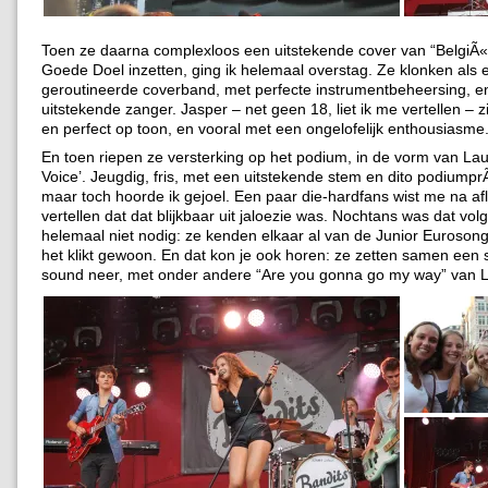
Toen ze daarna complexloos een uitstekende cover van “BelgiÃ«
Goede Doel inzetten, ging ik helemaal overstag. Ze klonken als 
geroutineerde coverband, met perfecte instrumentbeheersing, e
uitstekende zanger. Jasper – net geen 18, liet ik me vertellen – z
en perfect op toon, en vooral met een ongelofelijk enthousiasme
En toen riepen ze versterking op het podium, in de vorm van La
Voice’. Jeugdig, fris, met een uitstekende stem en dito podiump
maar toch hoorde ik gejoel. Een paar die-hardfans wist me na af
vertellen dat dat blijkbaar uit jaloezie was. Nochtans was dat vo
helemaal niet nodig: ze kenden elkaar al van de Junior Euroson
het klikt gewoon. En dat kon je ook horen: ze zetten samen een 
sound neer, met onder andere “Are you gonna go my way” van L