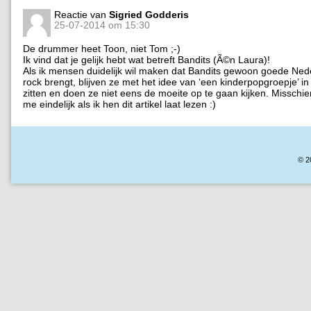
Reactie van
Sigried Godderis
25-07-2014 om 15:30
De drummer heet Toon, niet Tom ;-)
Ik vind dat je gelijk hebt wat betreft Bandits (Ã©n Laura)!
Als ik mensen duidelijk wil maken dat Bandits gewoon goede Nede
rock brengt, blijven ze met het idee van ‘een kinderpopgroepje’ in
zitten en doen ze niet eens de moeite op te gaan kijken. Misschi
me eindelijk als ik hen dit artikel laat lezen :)
© 2