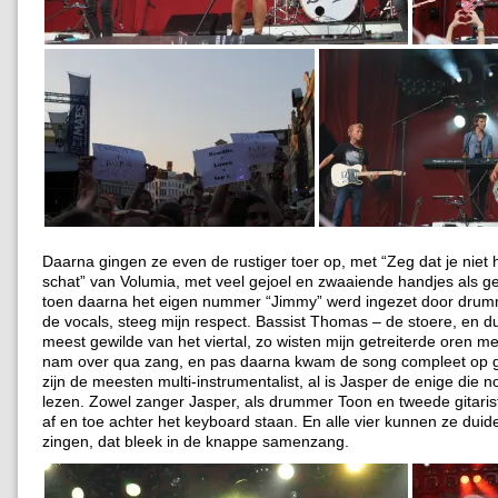
Daarna gingen ze even de rustiger toer op, met “Zeg dat je niet 
schat” van Volumia, met veel gejoel en zwaaiende handjes als g
toen daarna het eigen nummer “Jimmy” werd ingezet door dru
de vocals, steeg mijn respect. Bassist Thomas – de stoere, en d
meest gewilde van het viertal, zo wisten mijn getreiterde oren me
nam over qua zang, en pas daarna kwam de song compleet op g
zijn de meesten multi-instrumentalist, al is Jasper de enige die 
lezen. Zowel zanger Jasper, als drummer Toon en tweede gitaris
af en toe achter het keyboard staan. En alle vier kunnen ze duide
zingen, dat bleek in de knappe samenzang.