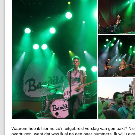
Waarom heb ik hier nu zo’n uitgebreid verslag van gemaakt? Nie
overtuigen, want dat was ik al na een paar nummers. Ik wil u eigen