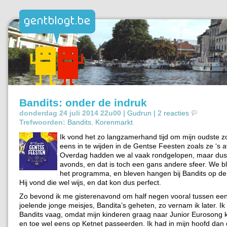
Bandits: onder de indruk
donderdag 24 juli 2014 22u00 |
Gudrun
|
2 reacties
Trefwoorden:
Bandits
,
Korenmarkt
.
Ik vond het zo langzamerhand tijd om mijn oudste z
eens in te wijden in de Gentse Feesten zoals ze ‘s a
Overdag hadden we al vaak rondgelopen, maar dus 
avonds, en dat is toch een gans andere sfeer. We 
het programma, en bleven hangen bij Bandits op d
Hij vond die wel wijs, en dat kon dus perfect.
Zo bevond ik me gisterenavond om half negen vooral tussen e
joelende jonge meisjes, Bandita’s geheten, zo vernam ik later. I
Bandits vaag, omdat mijn kinderen graag naar Junior Eurosong ki
en toe wel eens op Ketnet passeerden. Ik had in mijn hoofd dan