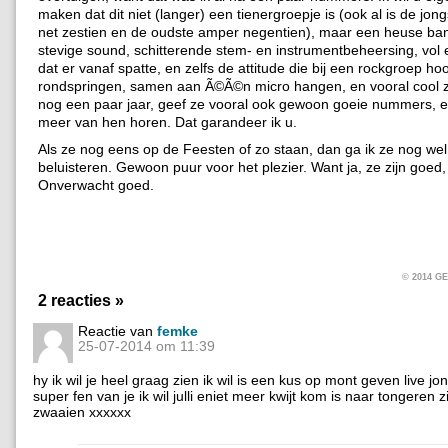
maken dat dit niet (langer) een tienergroepje is (ook al is de jo
net zestien en de oudste amper negentien), maar een heuse ba
stevige sound, schitterende stem- en instrumentbeheersing, vol
dat er vanaf spatte, en zelfs de attitude die bij een rockgroep hoo
rondspringen, samen aan Ã©Ã©n micro hangen, en vooral cool z
nog een paar jaar, geef ze vooral ook gewoon goeie nummers, e
meer van hen horen. Dat garandeer ik u.
Als ze nog eens op de Feesten of zo staan, dan ga ik ze nog we
beluisteren. Gewoon puur voor het plezier. Want ja, ze zijn goed,
Onverwacht goed.
© 2014 
2 reacties »
Reactie van
femke
25-07-2014 om 11:39
hy ik wil je heel graag zien ik wil is een kus op mont geven live jo
super fen van je ik wil julli eniet meer kwijt kom is naar tongeren z
zwaaien xxxxxx