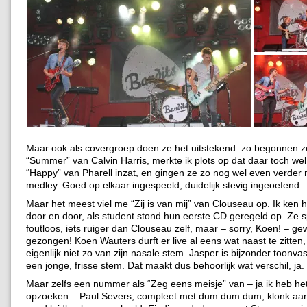
Maar ook als covergroep doen ze het uitstekend: zo begonnen 
“Summer” van Calvin Harris, merkte ik plots op dat daar toch wel
“Happy” van Pharell inzat, en gingen ze zo nog wel even verder
medley. Goed op elkaar ingespeeld, duidelijk stevig ingeoefend.
Maar het meest viel me “Zij is van mij” van Clouseau op. Ik ken
door en door, als student stond hun eerste CD geregeld op. Ze 
foutloos, iets ruiger dan Clouseau zelf, maar – sorry, Koen! – g
gezongen! Koen Wauters durft er live al eens wat naast te zitten,
eigenlijk niet zo van zijn nasale stem. Jasper is bijzonder toonvas
een jonge, frisse stem. Dat maakt dus behoorlijk wat verschil, ja.
Maar zelfs een nummer als “Zeg eens meisje” van – ja ik heb h
opzoeken – Paul Severs, compleet met dum dum dum, klonk aans