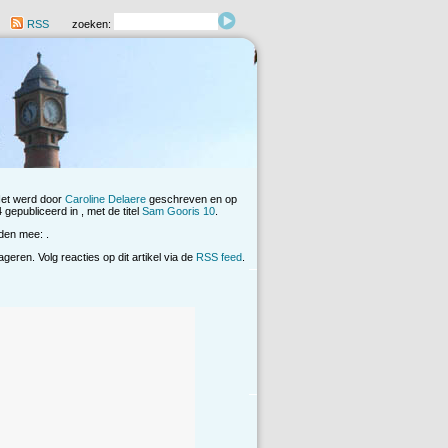
RSS
zoeken:
Het werd door
Caroline Delaere
geschreven en op
gepubliceerd in , met de titel
Sam Gooris 10
.
den mee: .
eren. Volg reacties op dit artikel via de
RSS feed
.