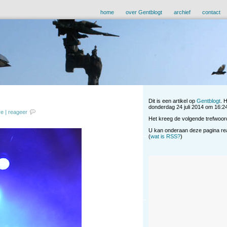
home
over Gentblogt
archief
contact
Dit is een artikel op
Gentblogt
. 
donderdag 24 juli 2014 om 16:24 
re
|
reageer
Het kreeg de volgende trefwoor
U kan onderaan deze pagina reag
(
wat is RSS?
)