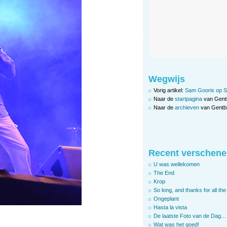
Wegwijs
Vorig artikel:
Sam Gooris op S
Naar de
startpagina
van Gent
Naar de
archieven
van Gentbl
Recent verschene
U was wellekomen
The End
Krop
So long, and thanks for all the 
Ongeplant
Hasta la vista
De laatste Foto van de Dag…
Wat was het goed!