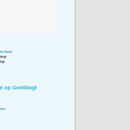
int-Baafs
blogt
ogt
n op Gentblogt
fish
.