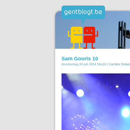
Sam Gooris 10
donderdag 24 juli 2014 16u24 |
Caroline Delae
.