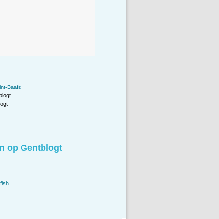
int-Baafs
blogt
ogt
n op Gentblogt
fish
.