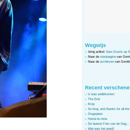
Wegwijs
Vorig artikel:
Sam Gooris op S
Naar de
startpagina
van Gent
Naar de
archieven
van Gentbl
Recent verschene
U was wellekomen
The End
Krop
So long, and thanks for all the 
Ongeplant
Hasta la vista
De laatste Foto van de Dag…
Wat was het goed!