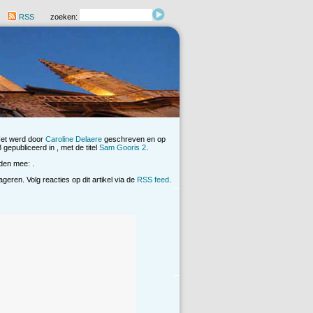
RSS
zoeken:
Het werd door
Caroline Delaere
geschreven en op
gepubliceerd in , met de titel
Sam Gooris 2
.
den mee: .
eren. Volg reacties op dit artikel via de
RSS feed
.