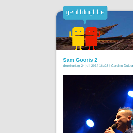
Sam Gooris 2
donderdag 24 juli 2014 16u23 |
Caroline Delae
.