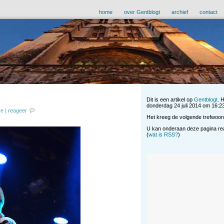
home
over Gentblogt
archief
contact
Dit is een artikel op
Gentblogt
. 
donderdag 24 juli 2014 om 16:23 
re
|
reageer
Het kreeg de volgende trefwoor
U kan onderaan deze pagina reag
(
wat is RSS?
)