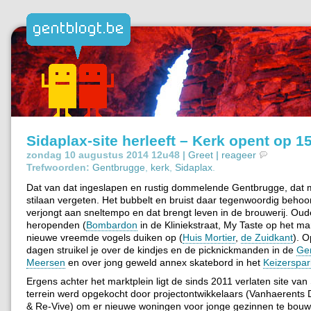
Sidaplax-site herleeft – Kerk opent op 15
zondag 10 augustus 2014 12u48 |
Greet
|
reageer
Trefwoorden:
Gentbrugge
,
kerk
,
Sidaplax
.
Dat van dat ingeslapen en rustig dommelende Gentbrugge, dat 
stilaan vergeten. Het bubbelt en bruist daar tegenwoordig behoorl
verjongt aan sneltempo en dat brengt leven in de brouwerij. Ou
heropenden (
Bombardon
in de Kliniekstraat, My Taste op het mar
nieuwe vreemde vogels duiken op (
Huis Mortier
,
de Zuidkant
). 
dagen struikel je over de kindjes en de picknickmanden in de
Ge
Meersen
en over jong geweld annex skatebord in het
Keizerspar
Ergens achter het marktplein ligt de sinds 2011 verlaten site van
terrein werd opgekocht door projectontwikkelaars (Vanhaerents
& Re-Vive) om er nieuwe woningen voor jonge gezinnen te bouw