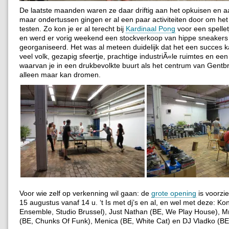
De laatste maanden waren ze daar driftig aan het opkuisen en a
maar ondertussen gingen er al een paar activiteiten door om het
testen.
Zo kon je er al terecht bij
Kardinaal Pong
voor een spelle
en werd er vorig weekend een stockverkoop van hippe sneakers
georganiseerd. Het was al meteen duidelijk dat het een succes 
veel volk, gezapig sfeertje, prachtige industriÃ«le ruimtes en ee
waarvan je in een drukbevolkte buurt als het centrum van Gent
alleen maar kan dromen.
Voor wie zelf op verkenning wil gaan: de
grote opening
is voorzie
15 augustus vanaf 14 u. ‘t Is met dj’s en al, en wel met deze: Ko
Ensemble, Studio Brussel), Just Nathan (BE, We Play House), M
(BE, Chunks Of Funk), Menica (BE, White Cat) en DJ Vladko (BE