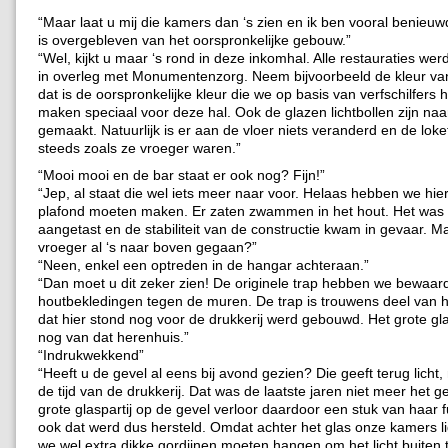
“Maar laat u mij die kamers dan ‘s zien en ik ben vooral benieuw
is overgebleven van het oorspronkelijke gebouw.”
“Wel, kijkt u maar ‘s rond in deze inkomhal. Alle restauraties we
in overleg met Monumentenzorg. Neem bijvoorbeeld de kleur va
dat is de oorspronkelijke kleur die we op basis van verfschilfers
maken speciaal voor deze hal. Ook de glazen lichtbollen zijn naar
gemaakt. Natuurlijk is er aan de vloer niets veranderd en de loke
steeds zoals ze vroeger waren.”
“Mooi mooi en de bar staat er ook nog? Fijn!”
“Jep, al staat die wel iets meer naar voor. Helaas hebben we hie
plafond moeten maken. Er zaten zwammen in het hout. Het was
aangetast en de stabiliteit van de constructie kwam in gevaar. M
vroeger al ‘s naar boven gegaan?”
“Neen, enkel een optreden in de hangar achteraan.”
“Dan moet u dit zeker zien! De originele trap hebben we bewaard
houtbekledingen tegen de muren. De trap is trouwens deel van 
dat hier stond nog voor de drukkerij werd gebouwd. Het grote gl
nog van dat herenhuis.”
“Indrukwekkend”
“Heeft u de gevel al eens bij avond gezien? Die geeft terug licht, 
de tijd van de drukkerij. Dat was de laatste jaren niet meer het g
grote glaspartij op de gevel verloor daardoor een stuk van haar 
ook dat werd dus hersteld. Omdat achter het glas onze kamers 
we wel extra dikke gordijnen moeten hangen om het licht buiten 