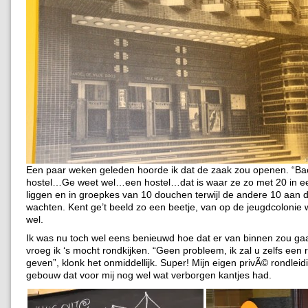
Een paar weken geleden hoorde ik dat de zaak zou openen. “Ba
hostel…Ge weet wel…een hostel…dat is waar ze zo met 20 in e
liggen en in groepkes van 10 douchen terwijl de andere 10 aan d
wachten. Kent ge’t beeld zo een beetje, van op de jeugdcolonie
wel.
Ik was nu toch wel eens benieuwd hoe dat er van binnen zou gaa
vroeg ik ‘s mocht rondkijken. “Geen probleem, ik zal u zelfs een 
geven”, klonk het onmiddellijk. Super! Mijn eigen privÃ© rondleid
gebouw dat voor mij nog wel wat verborgen kantjes had.