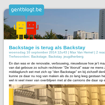
Backstage is terug als Backstay
woensdag 10 september 2014 12u43 |
Max Van Hemel
|
2 reac
Trefwoorden:
Backstage
,
Backstay
,
jeugdherberg
.
En dan was er de renovatie, verbouwing, nieuwbouw hoe je’t ma
van dat gebouw zo schuin rechtover “De Vooruit” waar ne mens z
middaglunch eet met zich op “den Backstage” en bij zichzelf denk
kunne ze daar nu nog van maken als da zo lang leeg gestaan hee
wel ni veel meer van overblijven met al die camions die daar op e