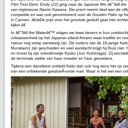
Film Fest Gent. Emily (22) ging naar de Japanse film â€˜Still t
van regisseuse Naomi Kawasa. Die prent neemt deel aan de offi
competitie en was ook genomineerd voor de Gouden Palm op het 
in Cannes. â€œDe prijs voor het grootste geduld gaat hier echte
kijker.â€
In â€˜Still the Waterâ€™ volgen we twee tieners in hun zoektoch
volwassenheid op het Japanse eiland Amami waar traditie en res
natuur nog volop aanwezig zijn. De ouders van de 16-jarige Kaito 
Murakami) zijn gescheiden en veel aandacht krijgt hij thuis niet. 
en troost bij zijn vriendinnetje Kyoko (Jun Yoshinaga). Zij worstel
de terminale ziekte van haar moeder en haar gevoelens.
Tijdens een dansfeest ontdekt Kaito dan ook nog eens het op zee 
van een onbekende getatoeÃ«erde man. Maar is het wel een o