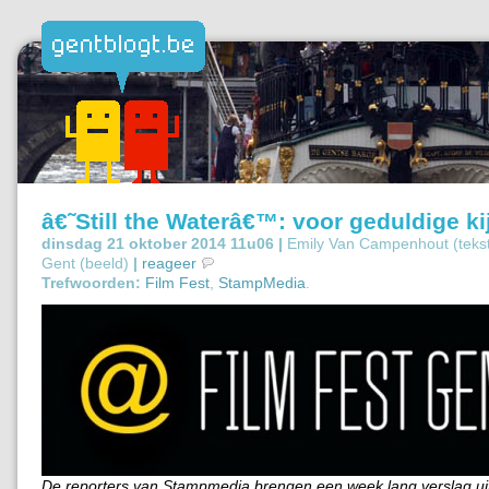
â€˜Still the Waterâ€™: voor geduldige ki
dinsdag 21 oktober 2014 11u06 |
Emily Van Campenhout (tekst
Gent (beeld)
|
reageer
Trefwoorden:
Film Fest
,
StampMedia
.
De reporters van Stampmedia brengen een week lang verslag ui