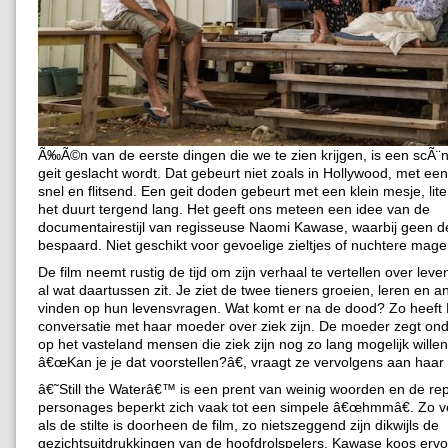
Ã‰Ã©n van de eerste dingen die we te zien krijgen, is een scÃ¨
geit geslacht wordt. Dat gebeurt niet zoals in Hollywood, met ee
snel en flitsend. Een geit doden gebeurt met een klein mesje, lit
het duurt tergend lang. Het geeft ons meteen een idee van de
documentairestijl van regisseuse Naomi Kawase, waarbij geen det
bespaard. Niet geschikt voor gevoelige zieltjes of nuchtere mage
De film neemt rustig de tijd om zijn verhaal te vertellen over lev
al wat daartussen zit. Je ziet de twee tieners groeien, leren en 
vinden op hun levensvragen. Wat komt er na de dood? Zo heeft
conversatie met haar moeder over ziek zijn. De moeder zegt on
op het vasteland mensen die ziek zijn nog zo lang mogelijk willen 
â€œKan je je dat voorstellen?â€, vraagt ze vervolgens aan haar 
â€˜Still the Waterâ€™ is een prent van weinig woorden en de rep
personages beperkt zich vaak tot een simpele â€œhmmâ€. Zo 
als de stilte is doorheen de film, zo nietszeggend zijn dikwijls de
gezichtsuitdrukkingen van de hoofdrolspelers. Kawase koos erv