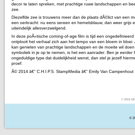
decor te laten spreken, met prachtige ruwe landschappen en be
zee.
Diezelfde zee is trouwens meer dan de plaats dÃ©lict van een mo
een oerkracht: nu eens sereen en hemelsblauw, dan weer grijs 
uiteindelijk allesverzwelgend.
In deze poÃ«tische coming-of-age film is tijd een ongedefinieerd
ontplooit het verhaal zich aan het tempo van een bloem in bloei. 
kan genieten van prachtige landschappen en de moeite wil doe
symboliek in je op te nemen, is het een aanrader. Ben je eerder 
ongeduldige type dat duidelijkheid wenst, dan stel je jezelf hier
proef.
Â© 2014 â€“ C.H.I.P.S. StampMedia â€“ Emily Van Campenhout
© 2014 
© 2